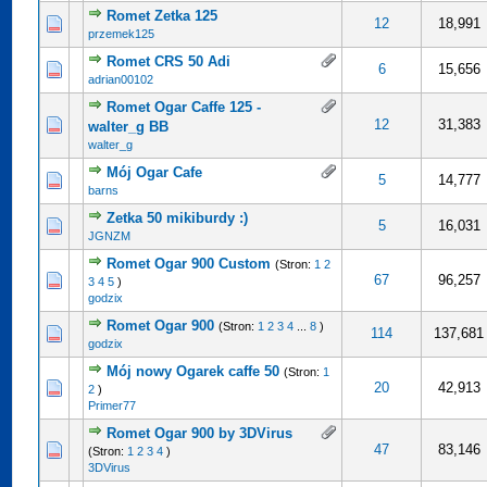
Romet Zetka 125
0 na 5 gwiazdek
5
12
18,991
przemek125
Romet CRS 50 Adi
0 na 5 gwiazdek
5
6
15,656
adrian00102
Romet Ogar Caffe 125 -
0 na 5 gwiazdek
5
12
31,383
walter_g BB
walter_g
Mój Ogar Cafe
0 na 5 gwiazdek
5
5
14,777
barns
Zetka 50 mikiburdy :)
0 na 5 gwiazdek
5
5
16,031
JGNZM
Romet Ogar 900 Custom
(Stron:
1
2
cena: 5 na 5 gwiazdek
5
67
96,257
3
4
5
)
godzix
Romet Ogar 900
(Stron:
1
2
3
4
...
8
)
0 na 5 gwiazdek
5
114
137,681
godzix
Mój nowy Ogarek caffe 50
(Stron:
1
0 na 5 gwiazdek
5
20
42,913
2
)
Primer77
Romet Ogar 900 by 3DVirus
cena: 5 na 5 gwiazdek
5
47
83,146
(Stron:
1
2
3
4
)
3DVirus