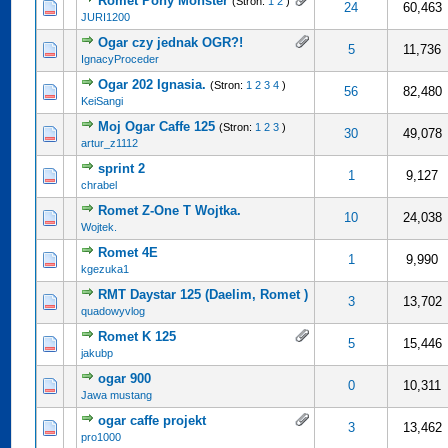
Romet Pony Monster
(Stron:
1
2
)
0 na 5 gwiazdek
5
24
60,463
JURI1200
Ogar czy jednak OGR?!
0 na 5 gwiazdek
5
5
11,736
IgnacyProceder
Ogar 202 Ignasia.
(Stron:
1
2
3
4
)
0 na 5 gwiazdek
5
56
82,480
KeiSangi
Moj Ogar Caffe 125
(Stron:
1
2
3
)
ena: 4.67 na 5 gwiazdek
5
30
49,078
artur_z1112
sprint 2
0 na 5 gwiazdek
5
1
9,127
chrabel
Romet Z-One T Wojtka.
0 na 5 gwiazdek
5
10
24,038
Wojtek.
Romet 4E
0 na 5 gwiazdek
5
1
9,990
kgezuka1
RMT Daystar 125 (Daelim, Romet )
0 na 5 gwiazdek
5
3
13,702
quadowyvlog
Romet K 125
0 na 5 gwiazdek
5
5
15,446
jakubp
ogar 900
0 na 5 gwiazdek
5
0
10,311
Jawa mustang
ogar caffe projekt
0 na 5 gwiazdek
5
3
13,462
pro1000