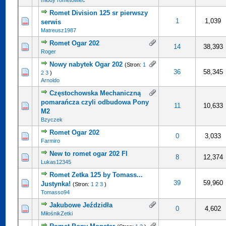
młody rometowiec
Romet Division 125 sr pierwszy
0 na 5 gwiazdek
5
1
1,039
serwis
Matreusz1987
Romet Ogar 202
cena: 5 na 5 gwiazdek
5
14
38,393
Roger
Nowy nabytek Ogar 202
(Stron:
1
cena: 5 na 5 gwiazdek
5
36
58,345
2
3
)
Arnoldo
Częstochowska Mechaniczną
pomarańcza czyli odbudowa Pony
0 na 5 gwiazdek
5
11
10,633
M2
Bzyczek
Romet Ogar 202
0 na 5 gwiazdek
5
0
3,033
Farmiro
New to romet ogar 202 FI
0 na 5 gwiazdek
5
8
12,374
Lukas12345
Romet Zetka 125 by Tomass...
0 na 5 gwiazdek
5
39
59,960
Justynka!
(Stron:
1
2
3
)
Tomasso94
Jakubowe Jeździdła
0 na 5 gwiazdek
5
0
4,602
MiłośnikZetki