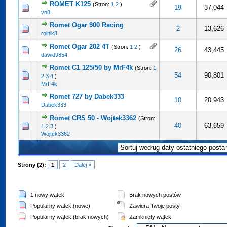
ROMET K125
(Stron:
1
2
)
ena: 4 na 5 gwiazdek
5
19
37,044
vn8
Romet Ogar 900 Racing
0 na 5 gwiazdek
5
2
13,626
rolnik8
Romet Ogar 202 4T
(Stron:
1
2
)
cena: 5 na 5 gwiazdek
5
26
43,445
dawid9854
Romet C1 125/50 by MrF4k
(Stron:
1
0 na 5 gwiazdek
5
54
90,801
2
3
4
)
MrF4k
Romet 727 by Dabek333
0 na 5 gwiazdek
5
10
20,943
Dabek333
Romet CRS 50 - Wojtek3362
(Stron:
0 na 5 gwiazdek
5
40
63,659
1
2
3
)
Wojtek3362
Strony (2):
1
2
Dalej »
1 nowy wątek
Brak nowych postów
Popularny wątek (nowe)
Zawiera Twoje posty
Popularny wątek (brak nowych)
Zamknięty wątek