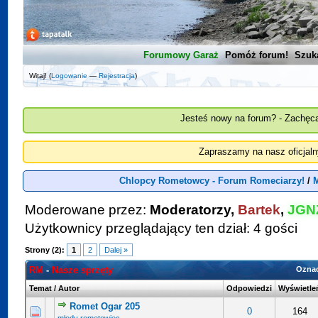
Forumowy Garaż
Pomóż forum!
Szuk
Witaj! (
Logowanie
—
Rejestracja
)
Jesteś nowy na forum? - Zachęca
Zapraszamy na nasz oficjal
Chlopcy Rometowcy - Forum Romeciarzy!
/
Moderowane przez:
Moderatorzy,
Bartek
,
JGN
Użytkownicy przeglądający ten dział: 4 gości
Strony (2):
1
2
Dalej »
RM
-
Nasze sprzęty
Oznac
Temat
/
Autor
Odpowiedzi
Wyświetle
Romet Ogar 205
0 na 5 gwiazdek
5
0
164