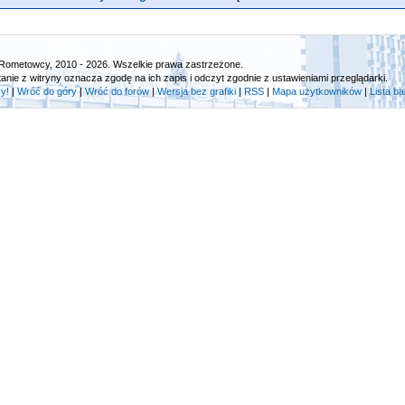
Rometowcy, 2010 - 2026. Wszelkie prawa zastrzeżone.
tanie z witryny oznacza zgodę na ich zapis i odczyt zgodnie z ustawieniami przeglądarki.
y!
|
Wróć do góry
|
Wróć do forów
|
Wersja bez grafiki
|
RSS
|
Mapa użytkowników
|
Lista b