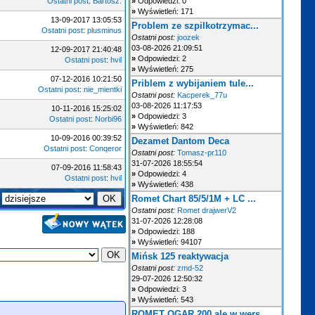
Ostatni post
:
Bartosz.
»
Odpowiedzi: 0
»
Wyświetleń: 171
13-09-2017 13:05:53
Problem ze szpilkotrzymac...
Ostatni post
:
plusminus
Ostatni post:
joozek
03-08-2026 21:09:51
12-09-2017 21:40:48
»
Odpowiedzi: 2
Ostatni post
:
hvil
»
Wyświetleń: 275
07-12-2016 10:21:50
Priblem z wybijaniem tule...
Ostatni post
:
nie_mientki
Ostatni post:
Kacperek_77u
03-08-2026 11:17:53
10-11-2016 15:25:02
»
Odpowiedzi: 3
Ostatni post
:
Norbi96
»
Wyświetleń: 842
10-09-2016 00:39:52
Dezamet Dantom Deca
Ostatni post
:
Conqeror
Ostatni post:
Tomasz-pr110
31-07-2026 18:55:54
07-09-2016 11:58:43
»
Odpowiedzi: 4
Ostatni post
:
hvil
»
Wyświetleń: 438
Romet Chart 85/5/1M + LC ...
Ostatni post:
Romet drajwerV2
31-07-2026 12:28:08
»
Odpowiedzi: 188
»
Wyświetleń: 94107
Mińsk 125 reaktywacja
Ostatni post:
zmd-52
29-07-2026 12:50:32
»
Odpowiedzi: 3
»
Wyświetleń: 543
ROMET OGAR 200 ale w wers...