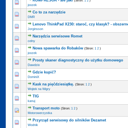
KOMPRESOR - ale jaki
(Stron:
1
2
)
joozek
Co to za narzędzie
DMR
Lenovo ThinkPad X230: staroć, czy klasyk? - obszern
Jorginsson
Narzędzia serwisowe Romet
celny
Nowa spawarka do Robaków
(Stron:
1
2
)
joozek
Prosty skaner diagnostyczny do użytku domowego
Dawdzio
Gdzie kupić?
DominiX
Kask na pięćdziesiątkę.
(Stron:
1
2
)
Wojtek na Wigry
TIG
kanuj
Transport moto
(Stron:
1
2
)
Motorowerzystka
Przyrząd serwisowy do silników Dezamet
Wodnik