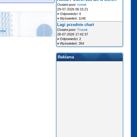
Ostatni post:
romek
29-07-2026 06:15:21
»
Odpowiedzi: 6
»
Wyświetleń: 1146
Lagi przednie chart
Ostatni post:
Trusek
anów
28-07-2026 17:42:37
»
Odpowiedzi: 2
»
Wyświetleń: 354
Reklama