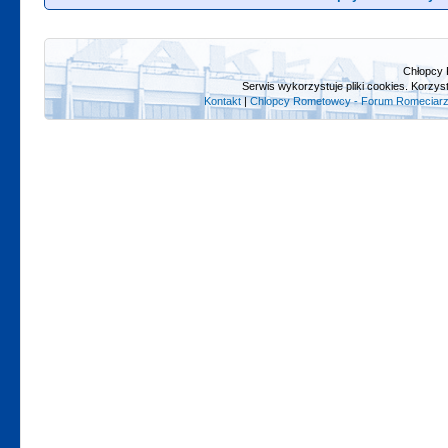
Chłopcy 
Serwis wykorzystuje pliki cookies. Korzys
Kontakt
|
Chlopcy Rometowcy - Forum Romeciarz