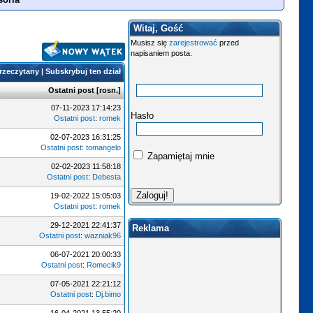
Witaj, Gość
Musisz się
zarejestrować
przed
napisaniem posta.
przeczytany
|
Subskrybuj ten dział
Ostatni post
[
rosn.
]
07-11-2023 17:14:23
Hasło
Ostatni post
:
romek
02-07-2023 16:31:25
Ostatni post
:
tomangelo
Zapamiętaj mnie
02-02-2023 11:58:18
Ostatni post
:
Debesta
19-02-2022 15:05:03
Ostatni post
:
romek
29-12-2021 22:41:37
Reklama
Ostatni post
:
wazniak96
06-07-2021 20:00:33
Ostatni post
:
Romecik9
07-05-2021 22:21:12
Ostatni post
:
Dj.bimo