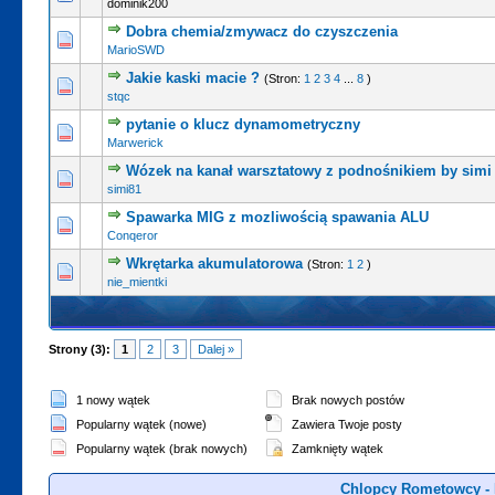
dominik200
Dobra chemia/zmywacz do czyszczenia
MarioSWD
Jakie kaski macie ?
(Stron:
1
2
3
4
...
8
)
stqc
pytanie o klucz dynamometryczny
Marwerick
Wózek na kanał warsztatowy z podnośnikiem by simi
simi81
Spawarka MIG z mozliwością spawania ALU
Conqeror
Wkrętarka akumulatorowa
(Stron:
1
2
)
nie_mientki
Strony (3):
1
2
3
Dalej »
1 nowy wątek
Brak nowych postów
Popularny wątek (nowe)
Zawiera Twoje posty
Popularny wątek (brak nowych)
Zamknięty wątek
Chlopcy Rometowcy -