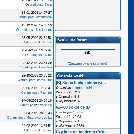
16-04-2021 13:55:20
Ostatni post
:
Jaca
18-01-2021 14:27:27
Ostatni post
:
wazniak96
12-12-2020 14:32:53
Ostatni post
:
Jorginsson
23-05-2020 22:54:52
Szukaj na forum
Ostatni post
:
Szabla
23-04-2020 13:32:44
Ostatni post
:
Jaca
23-12-2019 23:41:20
(
Zaawansowane szukanie
)
Ostatni post
:
Dawdzio
22-10-2019 23:23:22
Ostatnie wątki
Ostatni post
:
kamil9480
[K] Kupię białą osłonę wi...
Ostatni post:
komarek54
25-06-2019 12:58:47
Wczoraj 22:12:30
Ostatni post
:
Ratman
»
Odpowiedzi: 1
14-04-2019 20:18:19
»
Wyświetleń: 87
Ostatni post
:
siwy1958
62-400 i okolice :D
Ostatni post:
Xekot
03-04-2019 20:35:43
Wczoraj 11:22:03
Ostatni post
:
Motorowerzystka
»
Odpowiedzi: 1
04-02-2019 13:51:51
»
Wyświetleń: 1639
Ostatni post
:
tommy
Czy koła od tandema różni...