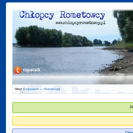
Witaj! (
Logowanie
—
Rejestracja
)
J
Chl