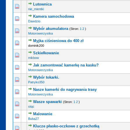
Lutownica
nie_mientki
Kamera samochodowa
Dawdzio
Wybór akumulatora
(Stron:
1
2
)
Motorowerzystka
Myjka ciśnieniowa do 400 zł
dominik200
Szkiełkowanie
mikbow
Jak zamontować kamerkę na kasku?
Motorowerzystka
Wybór tokarki.
Patryko350
Nasze kamerki do nagrywania trasy
Motorowerzystka
Wasze spawarki
(Stron:
1
2
)
stqc
Malowanie
Buba27
Klucze płasko-oczkowe z grzechotką