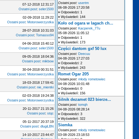
Ostatni post:
usertm
07-12-2018 12:31:17
06-08-2026 17:20:58
Ostatni post
:
seler1500
»
Odpowiedzi: 1
»
Wyświetleń: 144
02-09-2018 11:29:22
Ostatni post
:
Motorowerzystka
Koło od ogara w lagach ch...
Ostatni post:
Kacperek_77u
28-07-2018 10:31:03
05-08-2026 11:05:12
Ostatni post
:
Tomasso94
»
Odpowiedzi: 1
»
Wyświetleń: 173
04-06-2018 15:40:12
Ostatni post
:
seler1500
Części dantom gxf 50 lux
Ostatni post:
Deecuu
09-05-2018 18:04:36
04-08-2026 17:27:03
Ostatni post
:
mikbow
»
Odpowiedzi: 2
»
Wyświetleń: 243
30-04-2018 00:31:51
Romet Ogar 205
Ostatni post
:
Motorowerzystka
Ostatni post:
młody rometowiec
18-03-2018 17:59:41
04-08-2026 10:01:48
Ostatni post
:
nie_mientki
»
Odpowiedzi: 0
»
Wyświetleń: 156
02-03-2018 19:24:38
Silnik dezamet 023 bierze...
Ostatni post
:
Motorowerzystka
Ostatni post:
tomqh
20-11-2017 21:15:26
04-08-2026 08:28:14
Ostatni post
:
stqc
»
Odpowiedzi: 3
»
Wyświetleń: 322
05-11-2017 20:37:19
Siemka
Ostatni post
:
dlugiLBN
Ostatni post:
młody rometowiec
14-10-2017 23:44:47
03-08-2026 23:18:53