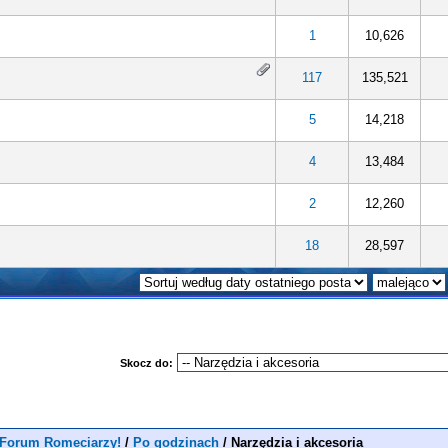
1
10,626
117
135,521
5
14,218
4
13,484
2
12,260
18
28,597
Skocz do:
 Forum Romeciarzy!
/
Po godzinach
/
Narzędzia i akcesoria