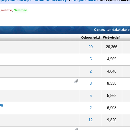
_mientki
,
Semmao
Oznacz ten dział jako 
Odpowiedzi
Wyświetleń
20
26,366
5
4,565
2
4,646
8
9,338
5
5,868
75
2
6,908
12
9,820