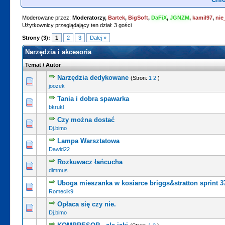
Moderowane przez:
Moderatorzy,
Bartek
,
BigSoft
,
DaFiX
,
JGNZM
,
kamil97
,
nie
Użytkownicy przeglądający ten dział: 3 gości
Strony (3):
1
2
3
Dalej »
Narzędzia i akcesoria
Temat
/
Autor
Narzędzia dedykowane
(Stron:
1
2
)
joozek
Tania i dobra spawarka
bkrukl
Czy można dostać
Dj.bimo
Lampa Warsztatowa
Dawid22
Rozkuwacz łańcucha
dimmus
Uboga mieszanka w kosiarce briggs&stratton sprint 3
Romecik9
Opłaca się czy nie.
Dj.bimo