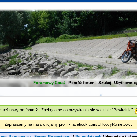
Forumowy Garaż
Pomóż forum!
Szukaj
Użytkownic
esteś nowy na forum? - Zachęcamy do przywitania się w dziale "Powitalnia"
Zapraszamy na nasz oficjalny profil - facebook.com/ChlopcyRometowcy
opcy Rometowcy - Forum Romeciarzy!
/
Po godzinach
/
Narzędzia i akce