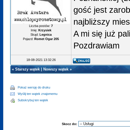
gość jest zarob
najbliższy mies
Liczba postów:
7
Imię:
Krzysiek
A mi się już pali
Skąd:
Legnica
Pojazd:
Romet Ogar 205
Pozdrawiam
18-08-2021 13:32:26
«
Starszy wątek
|
Nowszy wątek
»
Pokaż wersję do druku
Wyślij ten wątek znajomemu
Subskrybuj ten wątek
Skocz do: