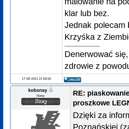
malowanie na pod
klar lub bez.
Jednak polecam b
Krzyśka z Ziembi
Denerwować się, 
zdrowie z powodu
17-08-2021 21:58:06
kobsnay
RE: piaskowani
Nowy
proszkowe LEG
Dzięki za info
Poznańskiej (z