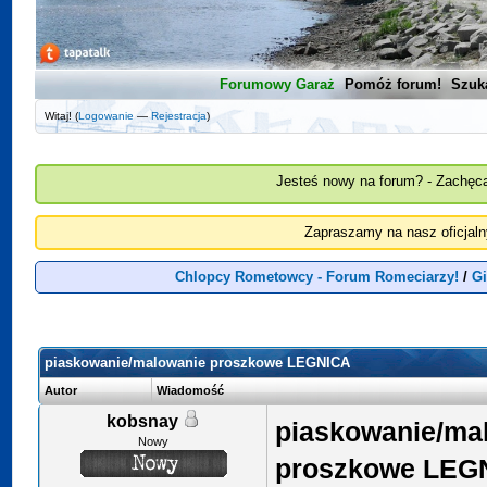
Forumowy Garaż
Pomóż forum!
Szuk
Witaj! (
Logowanie
—
Rejestracja
)
Jesteś nowy na forum? - Zachęca
Zapraszamy na nasz oficjal
Chlopcy Rometowcy - Forum Romeciarzy!
/
Gi
piaskowanie/malowanie proszkowe LEGNICA
Autor
Wiadomość
kobsnay
piaskowanie/ma
Nowy
proszkowe LEG