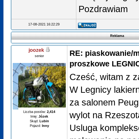
Pozdrawiam
17-08-2021 16:22:29
Reklama
joozek
RE: piaskowanie/
senior
proszkowe LEGNI
Cześć, witam z z
W Legnicy lakier
za salonem Peug
Liczba postów:
2,414
wylot na Rzeszota
Imię:
Józek
Skąd:
Lubin
Usluga kompleks
Pojazd:
Inny