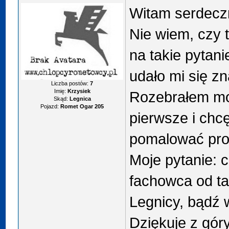
Witam serdecz
Nie wiem, czy t
na takie pytanie
udało mi się zn
Liczba postów:
7
Imię:
Krzysiek
Rozebrałem mo
Skąd:
Legnica
Pojazd:
Romet Ogar 205
pierwsze i chc
pomalować pr
Moje pytanie: 
fachowca od ta
Legnicy, bądź 
Dziękuje z góry