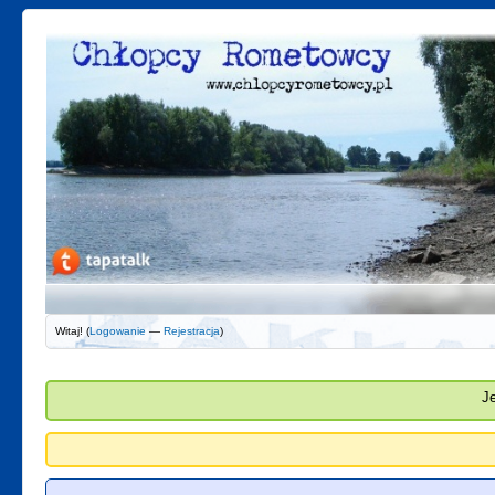
Witaj! (
Logowanie
—
Rejestracja
)
J