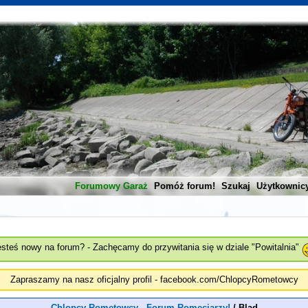
Forumowy Garaż
Pomóż forum!
Szukaj
Użytkownic
esteś nowy na forum? - Zachęcamy do przywitania się w dziale "Powitalnia"
Zapraszamy na nasz oficjalny profil - facebook.com/ChlopcyRometowcy
Chlopcy Rometowcy - Forum Romeciarzy!
/
Blad