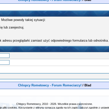
 Możliwe powody takiej sytuacji:
ę lub zarejestruj.
k adresu przeglądarki zamiast użyć odpowiedniego formularza lub odnośnika.
Chlopcy Rometowcy - Forum Romeciarzy!
/
Blad
Chłopcy Rometowcy, 2010 - 2026. Wszelkie prawa zastrzeżone.
e pliki cookies. Korzystanie z witryny oznacza zgodę na ich zapis i odczyt zgodnie z ustawie