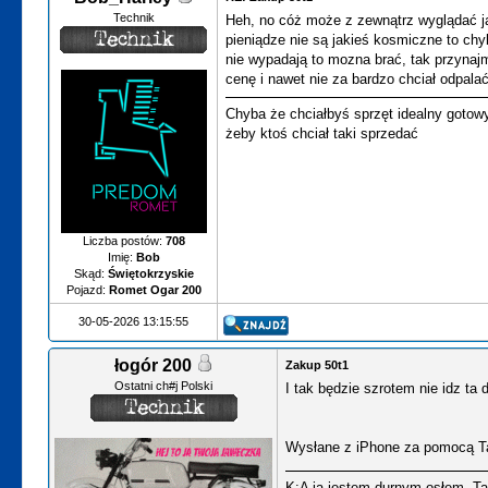
Technik
Heh, no cóż może z zewnątrz wyglądać ja
pieniądze nie są jakieś kosmiczne to chyb
nie wypadają to mozna brać, tak przynaj
cenę i nawet nie za bardzo chciał odpalać
Chyba że chciałbyś sprzęt idealny gotow
żeby ktoś chciał taki sprzedać
Liczba postów:
708
Imię:
Bob
Skąd:
Świętokrzyskie
Pojazd:
Romet Ogar 200
30-05-2026 13:15:55
łogór 200
Zakup 50t1
Ostatni ch#j Polski
I tak będzie szrotem nie idz ta
Wysłane z iPhone za pomocą T
K:A ja jestem durnym osłem, T