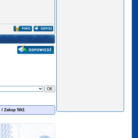
/
Zakup 50t1