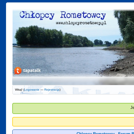
Witaj! (
Logowanie
—
Rejestracja
)
J
Chlopcy Rometowcy - Forum R