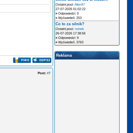
Ostatni post:
Alien97
27-07-2026 01:02:22
»
Odpowiedzi: 0
»
Wyświetleń: 253
Co to za silnik?
Ostatni post:
romek
26-07-2026 17:38:56
»
Odpowiedzi: 9
»
Wyświetleń: 3763
Reklama
Post:
#7