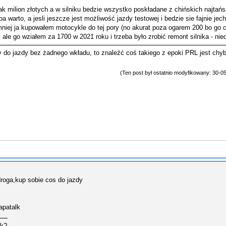
k milion złotych a w silniku bedzie wszystko poskładane z chińskich najtańs
a warto, a jesli jeszcze jest możliwość jazdy testowej i bedzie sie fajnie je
mniej ja kupowałem motocykle do tej pory (no akurat poza ogarem 200 bo go
 ale go wziałem za 1700 w 2021 roku i trzeba było zrobić remont silnika - nie
y do jazdy bez żadnego wkładu, to znaleźć coś takiego z epoki PRL jest chy
(Ten post był ostatnio modyfikowany: 30-0
 droga,kup sobie cos do jazdy
apatalk
ak?