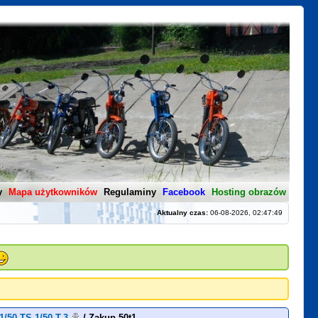
y
Mapa użytkowników
Regulaminy
Facebook
Hosting obrazów
Aktualny czas:
06-08-2026, 02:47:49
1/50-TS-1/50-T-3
/
Zakup 50t1