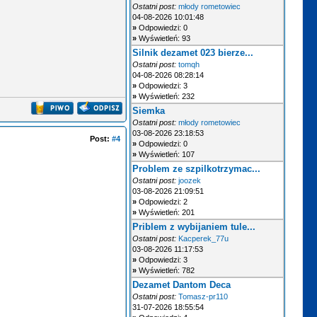
Ostatni post:
młody rometowiec
04-08-2026 10:01:48
»
Odpowiedzi: 0
»
Wyświetleń: 93
Silnik dezamet 023 bierze...
Ostatni post:
tomqh
04-08-2026 08:28:14
»
Odpowiedzi: 3
»
Wyświetleń: 232
Siemka
Ostatni post:
młody rometowiec
03-08-2026 23:18:53
Post:
#4
»
Odpowiedzi: 0
»
Wyświetleń: 107
Problem ze szpilkotrzymac...
Ostatni post:
joozek
03-08-2026 21:09:51
»
Odpowiedzi: 2
»
Wyświetleń: 201
Priblem z wybijaniem tule...
Ostatni post:
Kacperek_77u
03-08-2026 11:17:53
»
Odpowiedzi: 3
»
Wyświetleń: 782
Dezamet Dantom Deca
Ostatni post:
Tomasz-pr110
31-07-2026 18:55:54