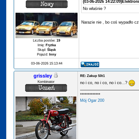
(03-06-2026 14:22:09)
Elektron
No właśnie ?
Narazie nie , bo coś wypadło c
Liczba postów:
19
Imię:
Frytka
Skąd:
Śląsk
Pojazd:
Inny
03-06-2026 15:13:44
grissley
RE: Zakup 50t1
Kombinator
no i co, no i co, no i co...?
*************
Mój Ogar 200