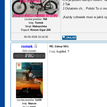
J:Tak
J:Ostatnim ch... Polski To ci 
„Każdy człowiek musi w jakiś sp
Liczba postów:
768
Imię:
Tomek
Skąd:
Małopolska
Pojazd:
Romet Ogar 200
30-05-2026 15:16:20
romek
RE: Zakup 50t1
019 rzondzi
I co, kupiłeś ?
Liczba postów:
3,035
Imię:
Marcin