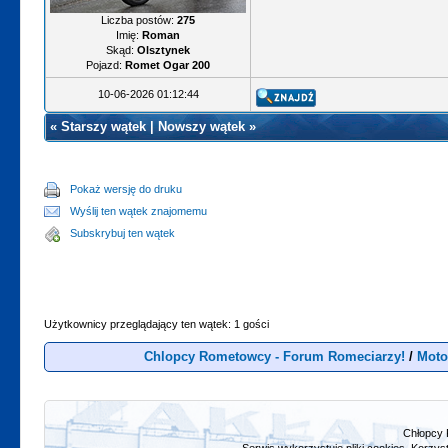
Liczba postów:
275
Imię:
Roman
Skąd:
Olsztynek
Pojazd:
Romet Ogar 200
10-06-2026 01:12:44
«
Starszy wątek
|
Nowszy wątek
»
Pokaż wersję do druku
Wyślij ten wątek znajomemu
Subskrybuj ten wątek
Użytkownicy przeglądający ten wątek: 1 gości
Chlopcy Rometowcy - Forum Romeciarzy!
/
Moto
Chłopcy 