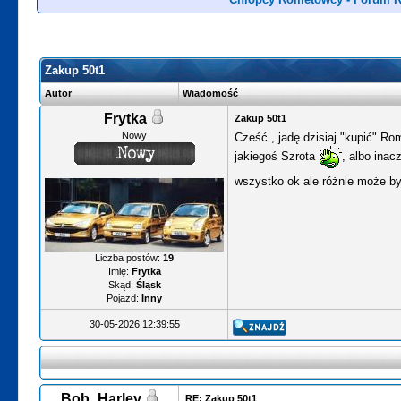
Zakup 50t1
Autor
Wiadomość
Frytka
Zakup 50t1
Nowy
Cześć , jadę dzisiaj "kupić" R
jakiegoś Szrota
, albo inac
wszystko ok ale różnie może być
Liczba postów:
19
Imię:
Frytka
Skąd:
Śląsk
Pojazd:
Inny
30-05-2026 12:39:55
Bob_Harley
RE: Zakup 50t1