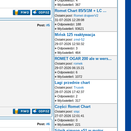
»
Odpowiedzi: 4
»
Wyświetleń: 367
Romet Chart 85/5/1M + LC ...
Ostatni post:
Romet drajwerV2
31-07-2026 12:28:08
»
Odpowiedzi: 188
Post:
#5
»
Wyświetleń: 93621
Mińsk 125 reaktywacja
Ostatni post:
zmd-52
29-07-2026 12:50:32
»
Odpowiedzi: 3
»
Wyświetleń: 464
ROMET OGAR 200 ale w wers...
Ostatni post:
romek
29-07-2026 06:15:21
»
Odpowiedzi: 6
»
Wyświetleń: 1072
Lagi przednie chart
Ostatni post:
Trusek
28-07-2026 17:42:37
»
Odpowiedzi: 2
»
Wyświetleń: 317
Części Romet Chart
Ostatni post:
stqc
27-07-2026 12:01:41
»
Odpowiedzi: 0
Post:
#6
»
Wyświetleń: 221
Silnik simson s51 w motor...