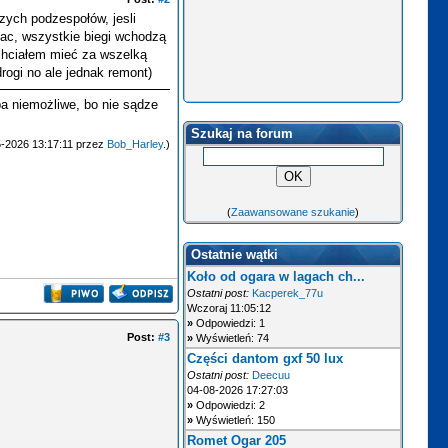
zych podzespołów, jesli
chac, wszystkie biegi wchodzą
 chciałem mieć za wszelką
drogi no ale jednak remont)
ba niemożliwe, bo nie sądze
Szukaj na forum
5-2026 13:17:11 przez
Bob_Harley
.)
(
Zaawansowane szukanie
)
Ostatnie wątki
Koło od ogara w lagach ch...
Ostatni post:
Kacperek_77u
Wczoraj 11:05:12
»
Odpowiedzi: 1
Post:
#3
»
Wyświetleń: 74
Części dantom gxf 50 lux
Ostatni post:
Deecuu
04-08-2026 17:27:03
»
Odpowiedzi: 2
»
Wyświetleń: 150
Romet Ogar 205