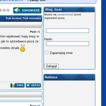
Witaj, Gość
Musisz się
zarejestrować
przed
napisaniem posta.
Tryb drzewa
|
Tryb normalny
Post:
#1
zbytnio wpakować kupy kasy w
Hasło
o jak to sprzedawca pisze że
 średnio działa
Zapamiętaj mnie
Reklama
Post:
#2