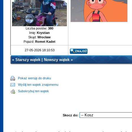
Liczba postów:
380
Imię:
Krystian
Skąd:
Wrocław
Pojazd:
Romet Kadet
27-05-2026 18:10:53
«
Starszy wątek
|
Nowszy wątek
»
Pokaż wersję do druku
Wyślij ten wątek znajomemu
Subskrybuj ten wątek
Skocz do: