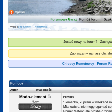
Forumowy Garaż
Pomóż forum!
Szuk
Witaj! (
Logowanie
—
Rejestracja
)
Jesteś nowy na forum? - Zachęca
Zapraszamy na nasz oficjal
Chlopcy Rometowcy - Forum Ro
Pomocy
Autor
Wiadomość
Modo-element
Pomocy
Nowy
Siemanko, kupiłem w weekend ro
Mianowicie, nie mogę ogarnąć co 
Romet Meteor, ale prośba o zide