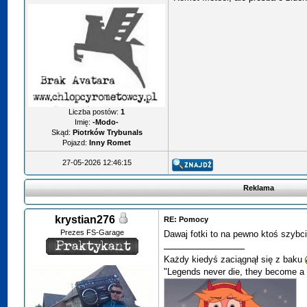
Liczba postów:
1
Imię:
-Modo-
Skąd:
Piotrków Trybunals
Pojazd:
Inny Romet
27-05-2026 12:46:15
Reklama
krystian276
RE: Pomocy
Prezes FS-Garage
Dawaj fotki to na pewno ktoś szybci
Każdy kiedyś zaciągnął się z baku
"Legends never die, they become a 