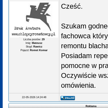
Cześć.
Szukam godneg
fachowca który
Liczba postów:
29
Imię:
Mateusz
remontu blach
Skąd:
Rawicz
Pojazd:
Romet Komar
Posiadam reper
pomocne w pra
Oczywiście wsz
omówienia.
22-05-2026 14:24:48
Reklama