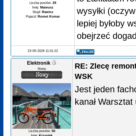
Liczba postów:
29
Imię:
Mateusz
wysyłki (oczyw
Skąd:
Rawicz
Pojazd:
Romet Komar
lepiej byłoby w
obejrzeć dogad
23-05-2026 11:01:22
Elektronik
RE: Zlecę remon
Nowy
WSK
Jest jeden fach
kanał Warsztat 
Liczba postów:
50
Imię:
Krzysiek