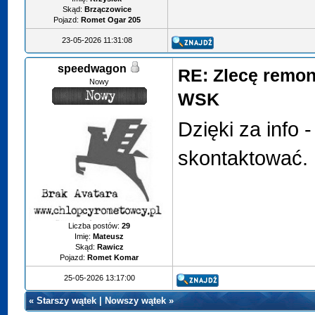
Skąd:
Brzączowice
Pojazd:
Romet Ogar 205
23-05-2026 11:31:08
speedwagon
RE: Zlecę remon
Nowy
WSK
Dzięki za info 
skontaktować.
Liczba postów:
29
Imię:
Mateusz
Skąd:
Rawicz
Pojazd:
Romet Komar
25-05-2026 13:17:00
«
Starszy wątek
|
Nowszy wątek
»