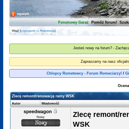
Forumowy Garaż
Pomóż forum!
Szuk
Witaj! (
Logowanie
—
Rejestracja
)
Jesteś nowy na forum? - Zachęca
Zapraszamy na nasz oficjal
Chlopcy Rometowcy - Forum Romeciarzy!
/
G
Ocena
Zlecę remont/renowację ramy WSK
Autor
Wiadomość
speedwagon
Zlecę remont/r
Nowy
WSK