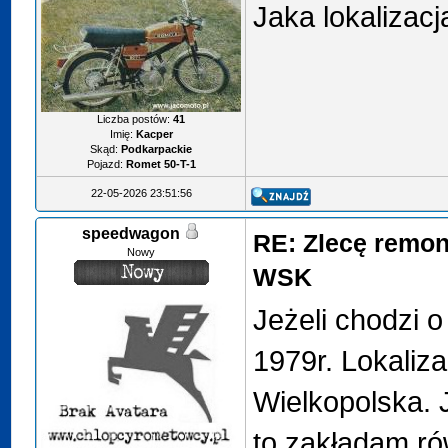
Jaka lokalizac
Liczba postów:
41
Imię:
Kacper
Skąd:
Podkarpackie
Pojazd:
Romet 50-T-1
22-05-2026 23:51:56
speedwagon
RE: Zlecę remon
Nowy
WSK
Jeżeli chodzi 
1979r. Lokaliz
Wielkopolska. 
to zakładam r