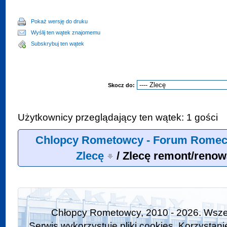
Pokaż wersję do druku
Wyślij ten wątek znajomemu
Subskrybuj ten wątek
Skocz do:
Użytkownicy przeglądający ten wątek: 1 gości
Chlopcy Rometowcy - Forum Romeci
Zlecę
/
Zlecę remont/reno
Chłopcy Rometowcy, 2010 - 2026. Wszel
Serwis wykorzystuje pliki cookies. Korzystan