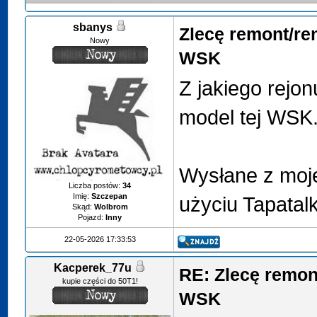
sbanys
Zlecę remont/r
Nowy
WSK
Z jakiego rejon
model tej WSK
Wysłane z moj
Liczba postów:
34
Imię:
Szczepan
użyciu Tapatal
Skąd:
Wolbrom
Pojazd:
Inny
22-05-2026 17:33:53
Kacperek_77u
RE: Zlecę remon
kupie części do 50T1!
WSK