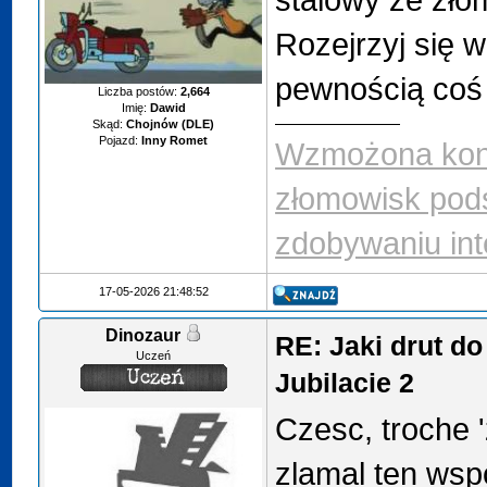
Rozejrzyj się w
pewnością coś 
Liczba postów:
2,664
Imię:
Dawid
Skąd:
Chojnów (DLE)
Pojazd:
Inny Romet
Wzmożona kont
złomowisk pod
zdobywaniu int
17-05-2026 21:48:52
Dinozaur
RE: Jaki drut do
Uczeń
Jubilacie 2
Czesc, troche '
zlamal ten wsp