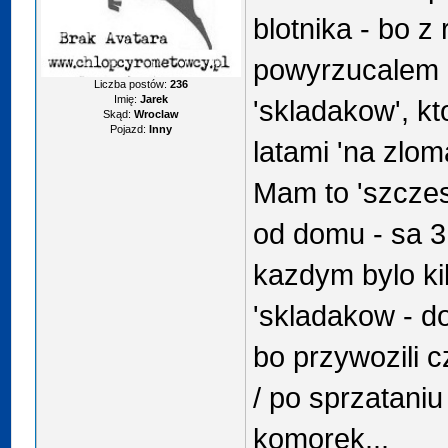
blotnika - bo z
powyrzucalem ko
Liczba postów:
236
Imię:
Jarek
'skladakow', kt
Skąd:
Wroclaw
Pojazd:
Inny
latami 'na zlom
Mam to 'szczes
od domu - sa 3
kazdym bylo ki
'skladakow - do
bo przywozili 
/ po sprzataniu
komorek...