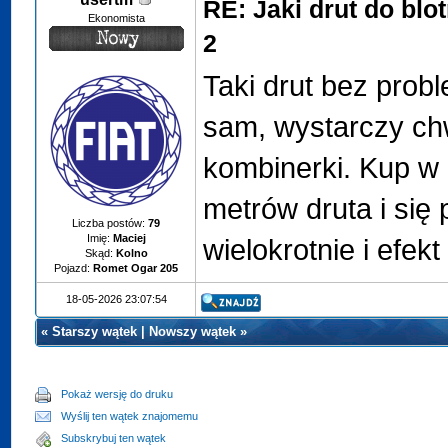
RE: Jaki drut do blo
Ekonomista
2
Taki drut bez prob
sam, wystarczy chw
kombinerki. Kup w
metrów druta i się 
Liczba postów:
79
Imię:
Maciej
wielokrotnie i efekt
Skąd:
Kolno
Pojazd:
Romet Ogar 205
18-05-2026 23:07:54
«
Starszy wątek
|
Nowszy wątek
»
Pokaż wersję do druku
Wyślij ten wątek znajomemu
Subskrybuj ten wątek