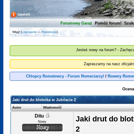
Forumowy Garaż
Pomóż forum!
Szuk
Witaj! (
Logowanie
—
Rejestracja
)
Jesteś nowy na forum? - Zachęca
Zapraszamy na nasz oficjal
Chlopcy Rometowcy - Forum Romeciarzy!
/
Rowery Rome
Ocena
Jaki drut do blotnika w Jubilacie 2
Autor
Wiadomość
Ditu
Jaki drut do blo
Nowy
2