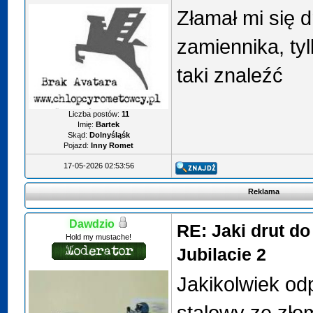
Złamał mi się d
zamiennika, tyl
taki znaleźć
Liczba postów:
11
Imię:
Bartek
Skąd:
Dolnyśląśk
Pojazd:
Inny Romet
17-05-2026 02:53:56
Reklama
Dawdzio
RE: Jaki drut do
Hold my mustache!
Jubilacie 2
Jakikolwiek od
stalowy ze złom