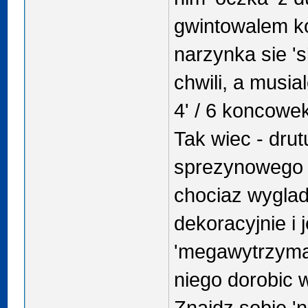
gwintowalem k
narzynka sie '
chwili, a musi
4' / 6 koncowek
Tak wiec - dru
sprezynowego 
chociaz wygla
dekoracyjnie i j
'megawytrzymaly
niego dorobic 
Znajdz sobie 'n