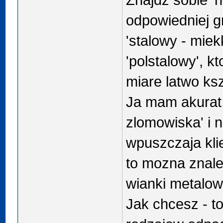
odpowiedniej gr
'stalowy - miek
'polstalowy', k
miare latwo ksz
Ja mam akurat
zlomowiska' i n
wpuszczaja klie
to mozna znale
wianki metalow
Jak chcesz - t