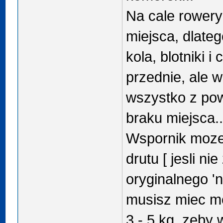
Na cale rowery
miejsca, dlate
kola, blotniki 
przednie, ale 
wszystko z pow
braku miejsca..
Wspornik moze
drutu [ jesli ni
oryginalnego 'na
musisz miec m
3 - 5 kg, zeby 