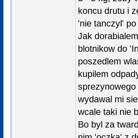
koncu drutu i z
'nie tanczyl' p
Jak dorabialem
blotnikow do 'In
poszedlem wlas
kupilem odpady
sprezynowego /
wydawal mi sie 
wcale taki nie b
Bo byl za twar
nim 'oczka' z d