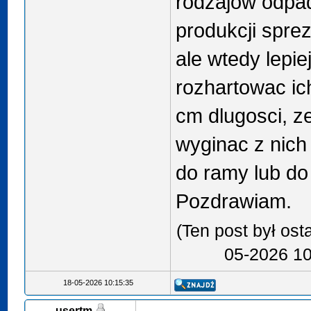
rodzajow odpa
produkcji spre
ale wtedy lepie
rozhartowac ich
cm dlugosci, z
wyginac z nich
do ramy lub do
Pozdrawiam.
(Ten post był os
05-2026 10
18-05-2026 10:15:35
usertm