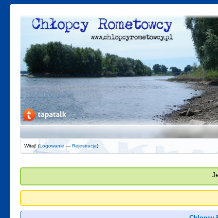
Witaj! (
Logowanie
—
Rejestracja
)
J
Chlopcy 