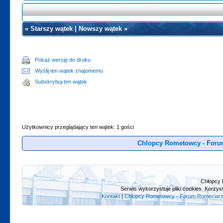
«
Starszy wątek
|
Nowszy wątek
»
Pokaż wersję do druku
Wyślij ten wątek znajomemu
Subskrybuj ten wątek
Użytkownicy przeglądający ten wątek: 1 gości
Chlopcy Rometowcy - Foru
Chłopcy 
Serwis wykorzystuje pliki cookies. Korzys
Kontakt
|
Chlopcy Rometowcy - Forum Romeciarz