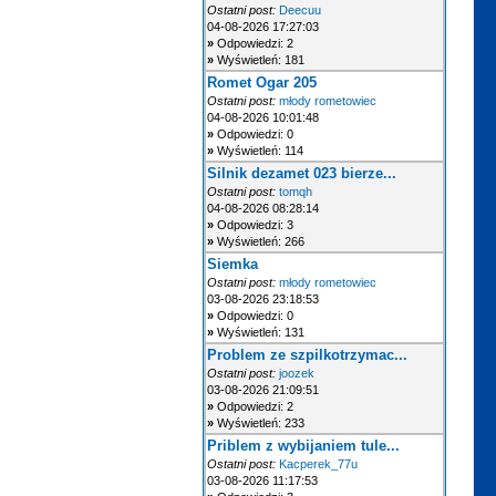
Ostatni post:
Deecuu
04-08-2026 17:27:03
»
Odpowiedzi: 2
»
Wyświetleń: 181
Romet Ogar 205
Ostatni post:
młody rometowiec
04-08-2026 10:01:48
»
Odpowiedzi: 0
»
Wyświetleń: 114
Silnik dezamet 023 bierze...
Ostatni post:
tomqh
04-08-2026 08:28:14
»
Odpowiedzi: 3
»
Wyświetleń: 266
Siemka
Ostatni post:
młody rometowiec
03-08-2026 23:18:53
»
Odpowiedzi: 0
»
Wyświetleń: 131
Problem ze szpilkotrzymac...
Ostatni post:
joozek
03-08-2026 21:09:51
»
Odpowiedzi: 2
»
Wyświetleń: 233
Priblem z wybijaniem tule...
Ostatni post:
Kacperek_77u
03-08-2026 11:17:53