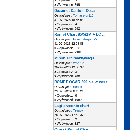
»
Odpowiedzi: 3
»
Wyświetleń: 799
Dezamet Dantom Deca
Ostatni post:
Tomasz-pr110
31-07-2026 18:55:54
»
Odpowiedzi: 4
»
Wyświetleń: 382
Romet Chart 85/5/1M + LC ...
Ostatni post:
Romet drajwerV2
31-07-2026 12:28:08
»
Odpowiedzi: 188
»
Wyświetleń: 93811
Mińsk 125 reaktywacja
Ostatni post:
zmd-52
29-07-2026 12:50:32
»
Odpowiedzi: 3
»
Wyświetleń: 488
ROMET OGAR 200 ale w wers...
Ostatni post:
romek
29-07-2026 06:15:21
»
Odpowiedzi: 6
»
Wyświetleń: 1082
Lagi przednie chart
Ostatni post:
Trusek
28-07-2026 17:42:37
»
Odpowiedzi: 2
»
Wyświetleń: 327
Części Romet Chart