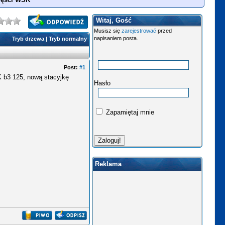
Witaj, Gość
Musisz się
zarejestrować
przed
napisaniem posta.
Tryb drzewa
|
Tryb normalny
Post:
#1
 b3 125, nową stacyjkę
Hasło
Zapamiętaj mnie
Reklama