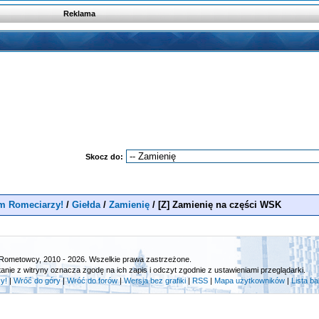
Reklama
Skocz do:
m Romeciarzy!
/
Giełda
/
Zamienię
/
[Z] Zamienię na części WSK
Rometowcy, 2010 - 2026. Wszelkie prawa zastrzeżone.
tanie z witryny oznacza zgodę na ich zapis i odczyt zgodnie z ustawieniami przeglądarki.
y!
|
Wróć do góry
|
Wróć do forów
|
Wersja bez grafiki
|
RSS
|
Mapa użytkowników
|
Lista b