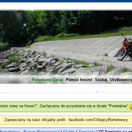
Forumowy Garaż
Pomóż forum!
Szukaj
Użytkownic
esteś nowy na forum? - Zachęcamy do przywitania się w dziale "Powitalnia"
Zapraszamy na nasz oficjalny profil - facebook.com/ChlopcyRometowcy
Rometowcy - Forum Romeciarzy!
/
Giełda
/
Zamienię
/
[Z] Zamienię na c