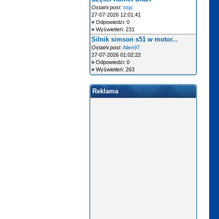
Ostatni post:
stqc
27-07-2026 12:01:41
»
Odpowiedzi: 0
»
Wyświetleń: 231
Silnik simson s51 w motor...
Ostatni post:
Alien97
27-07-2026 01:02:22
»
Odpowiedzi: 0
»
Wyświetleń: 263
Reklama