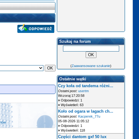
Szukaj na forum
(
Zaawansowane szukanie
)
Ostatnie wątki
Czy koła od tandema różni...
Ostatni post:
usertm
Wczoraj 17:20:58
»
Odpowiedzi: 1
»
Wyświetleń: 63
Koło od ogara w lagach ch...
Ostatni post:
Kacperek_77u
05-08-2026 11:05:12
anów
»
Odpowiedzi: 1
»
Wyświetleń: 118
Części dantom gxf 50 lux