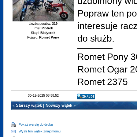
uzdolniony wi
Popraw ten po
interesuje rac
Liczba postów:
319
Imię:
Piotrek
Skąd:
Białystok
do służb.
Pojazd:
Romet Pony
Romet Pony 3
Romet Ogar 2
Romet 2375
30-12-2025 08:58:52
«
Starszy wątek
|
Nowszy wątek
»
Pokaż wersję do druku
Wyślij ten wątek znajomemu