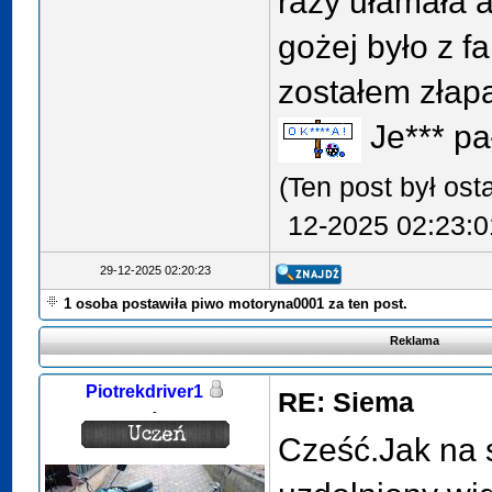
razy ułamała 
gożej było z fa
zostałem złapa
Je*** p
(Ten post był os
12-2025 02:23:
29-12-2025 02:20:23
1 osoba postawiła piwo motoryna0001 za ten post.
Reklama
Piotrekdriver1
RE: Siema
-
Cześć.Jak na s