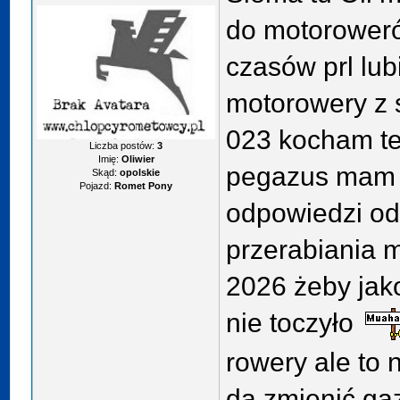
do motoroweró
czasów prl lu
motorowery z 
023 kocham tez
Liczba postów:
3
Imię:
Oliwier
pegazus mam w
Skąd:
opolskie
Pojazd:
Romet Pony
odpowiedzi o
przerabiania 
2026 żeby jako
nie toczyło
rowery ale to 
da zmienić ga