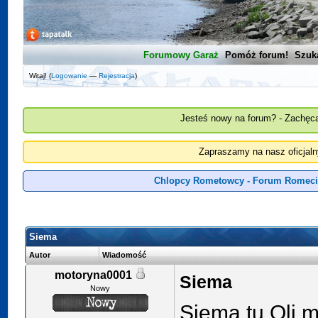
Forumowy Garaż
Pomóż forum!
Szuk
Witaj! (
Logowanie
—
Rejestracja
)
Jesteś nowy na forum? - Zachęca
Zapraszamy na nasz oficjal
Chlopcy Rometowcy - Forum Romeci
Siema
Autor
Wiadomość
motoryna0001
Siema
Nowy
Siema tu Oli m