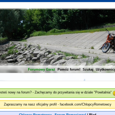
Forumowy Garaż
Pomóż forum!
Szukaj
Użytkownic
esteś nowy na forum? - Zachęcamy do przywitania się w dziale "Powitalnia"
Zapraszamy na nasz oficjalny profil - facebook.com/ChlopcyRometowcy
Chlopcy Rometowcy - Forum Romeciarzy!
/
Blad