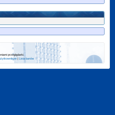
niami przeglądarki.
użytkowników
|
Lista banów