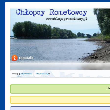
Witaj! (
Logowanie
—
Rejestracja
)
J