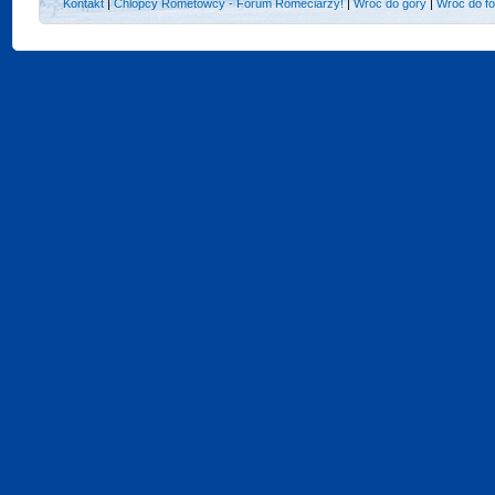
Kontakt
|
Chlopcy Rometowcy - Forum Romeciarzy!
|
Wróć do góry
|
Wróć do f