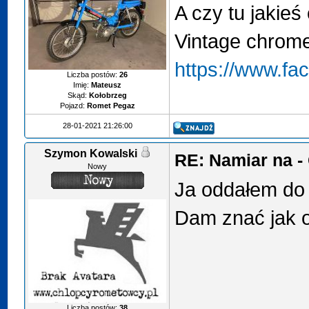
A czy tu jakieś
Vintage chrome
https://www.fa
Liczba postów:
26
Imię:
Mateusz
Skąd:
Kołobrzeg
Pojazd:
Romet Pegaz
28-01-2021 21:26:00
Szymon Kowalski
RE: Namiar na 
Nowy
Ja oddałem do
Dam znać jak 
Liczba postów:
38