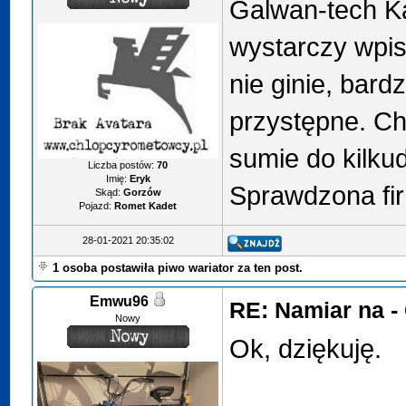
Galwan-tech K
wystarczy wpis
nie ginie, bard
przystępne. Ch
sumie do kilkud
Liczba postów:
70
Imię:
Eryk
Sprawdzona fi
Skąd:
Gorzów
Pojazd:
Romet Kadet
28-01-2021 20:35:02
1 osoba postawiła piwo wariator za ten post.
Emwu96
RE: Namiar na 
Nowy
Ok, dziękuję.