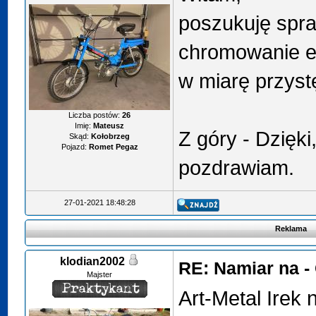
poszukuję spr
chromowanie 
w miarę przyst
Liczba postów:
26
Imię:
Mateusz
Z góry - Dzięki
Skąd:
Kołobrzeg
Pojazd:
Romet Pegaz
pozdrawiam.
27-01-2021 18:48:28
Reklama
klodian2002
RE: Namiar na 
Majster
Art-Metal Irek