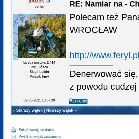
joozek
RE: Namiar na - 
senior
Polecam też Pana
WROCŁAW
http://www.feryl.pl
Liczba postów:
2,414
Imię:
Józek
Denerwować się, 
Skąd:
Lubin
Pojazd:
Inny
z powodu cudzej 
09-03-2021 16:07:39
«
Starszy wątek
|
Nowszy wątek
»
Pokaż wersję do druku
Wyślij ten wątek znajomemu