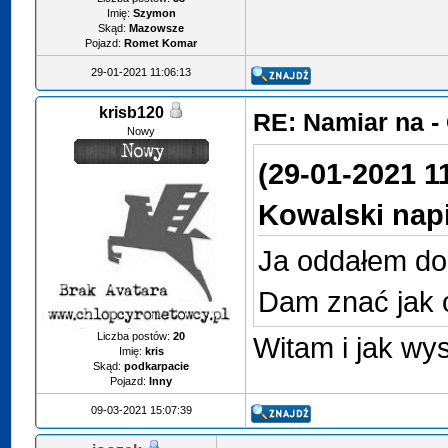
Imię:
Szymon
Skąd:
Mazowsze
Pojazd:
Romet Komar
29-01-2021 11:06:13
krisb120
RE: Namiar na 
Nowy
(29-01-2021 1
Kowalski napi
Ja oddałem do
Dam znać jak 
Liczba postów:
20
Witam i jak wy
Imię:
kris
Skąd:
podkarpacie
Pojazd:
Inny
09-03-2021 15:07:39