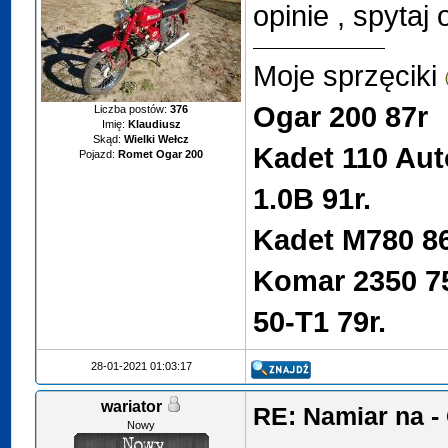
opinie , spytaj
Moje sprzęciki
Ogar 200 87r
Liczba postów:
376
Imię:
Klaudiusz
Skąd:
Wielki Wełcz
Kadet 110 Aut
Pojazd:
Romet Ogar 200
1.0B 91r.
Kadet M780 8
Komar 2350 7
50-T1 79r.
28-01-2021 01:03:17
wariator
RE: Namiar na 
Nowy