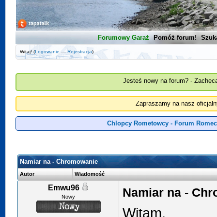
Forumowy Garaż
Pomóż forum!
Szuk
Witaj! (
Logowanie
—
Rejestracja
)
Jesteś nowy na forum? - Zachęca
Zapraszamy na nasz oficjal
Chlopcy Rometowcy - Forum Romeci
Namiar na - Chromowanie
Autor
Wiadomość
Emwu96
Namiar na - Ch
Nowy
Witam,