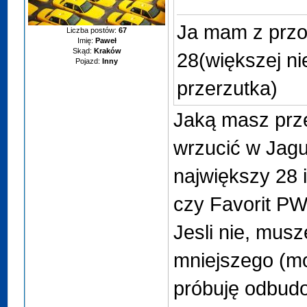
Ja mam z przod
Liczba postów:
67
Imię:
Paweł
Skąd:
Kraków
28(większej ni
Pojazd:
Inny
przerzutka)
Jaką masz prz
wrzucić w Jagu
największy 28 
czy Favorit PW
Jesli nie, mus
mniejszego (m
próbuję odbudo