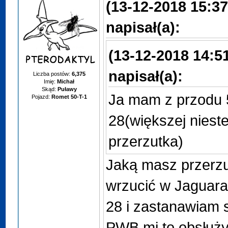
(13-12-2018 15:37
napisał(a):
(13-12-2018 14:5
napisał(a):
Liczba postów:
6,375
Imię:
Michał
Skąd:
Puławy
Ja mam z przodu 5
Pojazd:
Romet 50-T-1
28(większej nieste
przerzutka)
Jaką masz przerz
wrzucić w Jaguara 
28 i zastanawiam s
PWB mi to obsłuży.