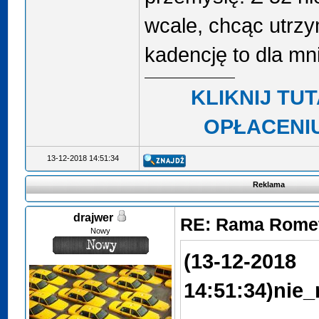
wcale, chcąc utrz
kadencję to dla mn
KLIKNIJ TU
OPŁACENI
13-12-2018 14:51:34
Reklama
drajwer
RE: Rama Romet
Nowy
(13-12-2018
14:51:34)
nie_