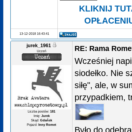
KLIKNIJ TU
OPŁACENI
13-12-2018 16:43:41
jurek_1961
RE: Rama Romet
Uczeń
Wcześniej nap
siodełko. Nie 
siłę", ale, w s
przypadkiem, tr
Liczba postów:
181
Imię:
Jurek
Skąd:
Gdańsk
Pojazd:
Inny Romet
Było do odebra