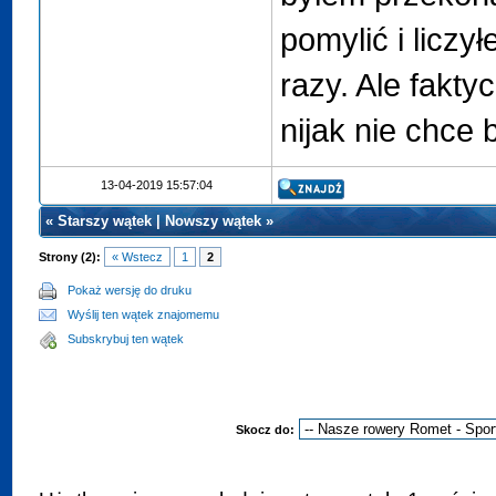
pomylić i licz
razy. Ale fakty
nijak nie chce b
13-04-2019 15:57:04
«
Starszy wątek
|
Nowszy wątek
»
Strony (2):
« Wstecz
1
2
Pokaż wersję do druku
Wyślij ten wątek znajomemu
Subskrybuj ten wątek
Skocz do: