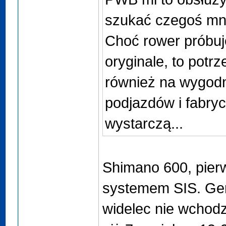
szukać czegoś mn
Choć rower próbu
oryginale, to potr
również na wygod
podjazdów i fabry
wystarczą...
Shimano 600, pier
systemem SIS. Gen
widelec nie wchod