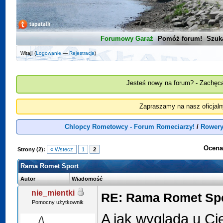
Forumowy Garaż
Pomóż forum!
Szuk
Witaj! (
Logowanie
—
Rejestracja
)
Jesteś nowy na forum? - Zachęca
Zapraszamy na nasz oficjal
Chlopcy Rometowcy - Forum Romeciarzy!
/
Rower
Ocena
Strony (2):
« Wstecz
1
2
Rama Romet Sport
Autor
Wiadomość
nie_mientki
RE: Rama Romet Sp
Pomocny użytkownik
A jak wygląda u Ci