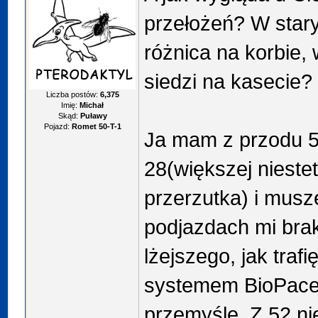
przełożeń? W star
różnica na korbie, 
siedzi na kasecie?
Liczba postów:
6,375
Imię:
Michał
Skąd:
Puławy
Pojazd:
Romet 50-T-1
Ja mam z przodu 52
28(większej niestet
przerzutka) i musz
podjazdach mi bra
lżejszego, jak trafi
systemem BioPace
przemyślę. Z 52 ni