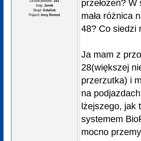
przełożeń? W 
Liczba postów:
181
Imię:
Jurek
Skąd:
Gdańsk
mała różnica n
Pojazd:
Inny Romet
48? Co siedzi 
Ja mam z przod
28(większej ni
przerzutka) i 
na podjazdach
lżejszego, jak 
systemem Bio
mocno przemyś