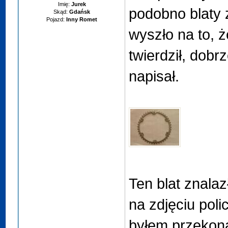
Imię:
Jurek
podobno blaty 
Skąd:
Gdańsk
Pojazd:
Inny Romet
wyszło na to, ż
twierdził, dobr
napisał.
Ten blat znala
na zdjęciu poli
byłem przekona