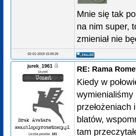
Mnie się tak po
na nim super, t
zmieniał nie bę
02-01-2019 15:09:26
jurek_1961
RE: Rama Romet
Uczeń
Kiedy w połowi
wymienialiśmy
przełożeniach 
blatów, wspomn
tam przeczytał
Liczba postów:
181