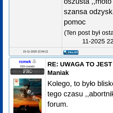
oszusta ,,moto
szansa odzysk
pomoc
(Ten post był os
11-2025 2
15-11-2025 22:04:21
romek
RE: UWAGA TO JEST
019 rzondzi
Maniak
Kolego, to było blisk
tego czasu ,,abortni
forum.