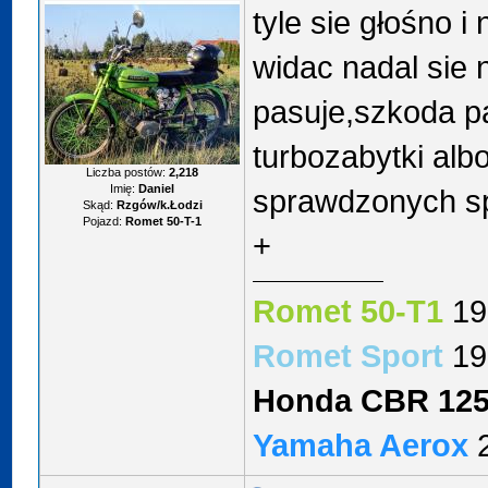
tyle sie głośno i 
widac nadal sie 
pasuje,szkoda pa
turbozabytki alb
Liczba postów:
2,218
Imię:
Daniel
sprawdzonych 
Skąd:
Rzgów/k.Łodzi
Pojazd:
Romet 50-T-1
+
Romet 50-T1
19
Romet Sport
19
Honda CBR 12
Yamaha Aerox