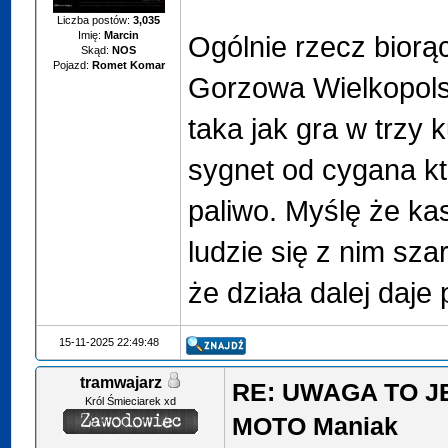
Liczba postów:
3,035
Imię:
Marcin
Ogólnie rzecz biorąc 
Skąd:
NOS
Pojazd:
Romet Komar
Gorzowa Wielkopols
taka jak gra w trzy k
sygnet od cygana kt
paliwo. Myślę że ka
ludzie się z nim szar
że działa dalej daje
15-11-2025 22:49:48
tramwajarz
RE: UWAGA TO J
Król Śmieciarek xd
MOTO Maniak