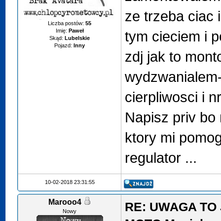
ze trzeba ciac
Liczba postów:
55
Imię:
Paweł
tym cieciem i 
Skąd:
Lubelskie
Pojazd:
Inny
zdj jak to mont
wydzwanialem
cierpliwosci i 
Napisz priv b
ktory mi pomogl
regulator ...
10-02-2018 23:31:55
Marooo4
RE: UWAGA TO 
Nowy