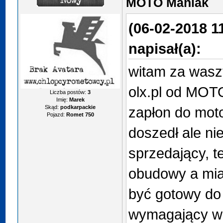
MOTO Maniak
(06-02-2018 1
napisał(a):
witam za was
olx.pl od MOT
Liczba postów:
3
Imię:
Marek
Skąd:
podkarpackie
zapłon do moto
Pojazd:
Romet 750
doszedł ale nie
sprzedający, 
obudowy a miał
być gotowy do
wymagający wi