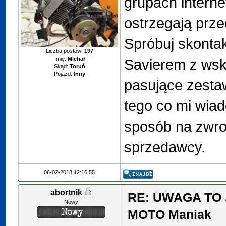
grupach intern
ostrzegają prz
Spróbuj skonta
Liczba postów:
197
Imię:
Michał
Savierem z wskt
Skąd:
Toruń
Pojazd:
Inny
pasujące zesta
tego co mi wia
sposób na zwro
sprzedawcy.
06-02-2018 12:16:55
abortnik
RE: UWAGA TO 
Nowy
MOTO Maniak