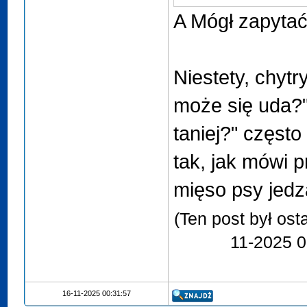
A Mógł zapytać 
Niestety, chytr
może się uda?"
taniej?" często
tak, jak mówi p
mięso psy jed
(Ten post był os
11-2025 0
16-11-2025 00:31:57