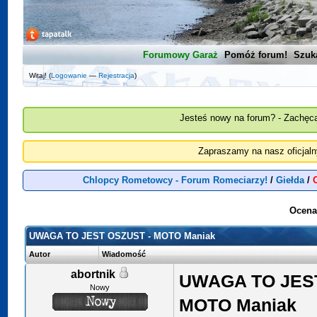
Forumowy Garaż
Pomóż forum!
Szuk
Witaj! (
Logowanie
—
Rejestracja
)
Jesteś nowy na forum? - Zachęca
Zapraszamy na nasz oficjal
Chlopcy Rometowcy - Forum Romeciarzy!
/
Giełda
/
Ocena
UWAGA TO JEST OSZUST - MOTO Maniak
Autor
Wiadomość
abortnik
UWAGA TO JEST
Nowy
MOTO Maniak