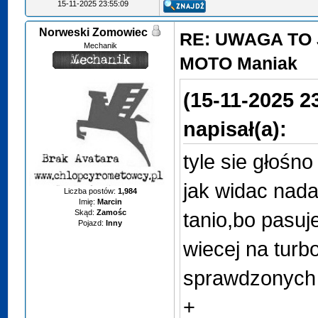
15-11-2025 23:55:09
Norweski Zomowiec
RE: UWAGA TO 
Mechanik
MOTO Maniak
(15-11-2025 2
napisał(a):
tyle sie głośno
jak widac nada
Liczba postów:
1,984
Imię:
Marcin
Skąd:
Zamośc
tanio,bo pasuj
Pojazd:
Inny
wiecej na turb
sprawdzonych
+