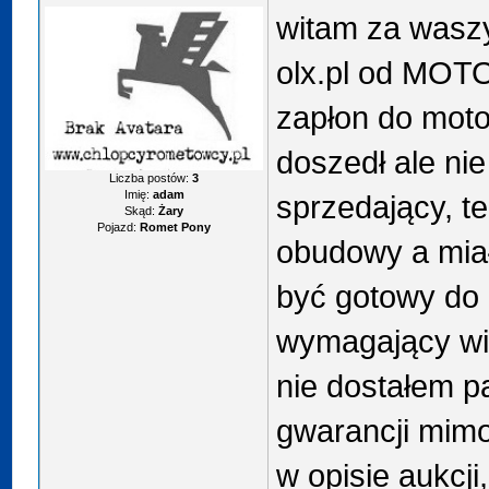
witam za wasz
olx.pl od MOT
zapłon do moto
doszedł ale nie
Liczba postów:
3
Imię:
adam
sprzedający, t
Skąd:
Żary
Pojazd:
Romet Pony
obudowy a miał
być gotowy do 
wymagający wie
nie dostałem p
gwarancji mimo
w opisie aukcji