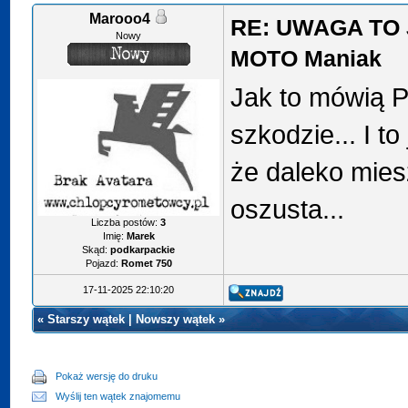
Marooo4
RE: UWAGA TO 
Nowy
MOTO Maniak
Jak to mówią 
szkodzie... I t
że daleko mie
oszusta...
Liczba postów:
3
Imię:
Marek
Skąd:
podkarpackie
Pojazd:
Romet 750
17-11-2025 22:10:20
«
Starszy wątek
|
Nowszy wątek
»
Pokaż wersję do druku
Wyślij ten wątek znajomemu