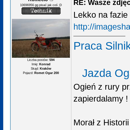
RE: Wasze zdjęci
10696956 gg pisać jak coś ;D
Lekko na fazi
http://imagesh
Praca Siln
Liczba postów:
594
Imię:
Konrad
Skąd:
Kraków
Jazda O
Pojazd:
Romet Ogar 200
Ogień z rury pr
zapierdalamy !
Morał z Histor