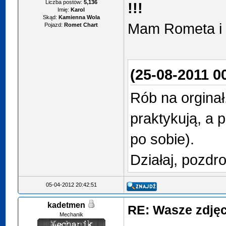
Liczba postów:
5,136
!!!
Imię:
Karol
Skąd:
Kamienna Wola
Mam Rometa i d
Pojazd:
Romet Chart
(25-08-2011 0
Rób na orginał
praktykują, a 
po sobie).
Działaj, pozdro
05-04-2012 20:42:51
kadetmen
RE: Wasze zdjęci
Mechanik