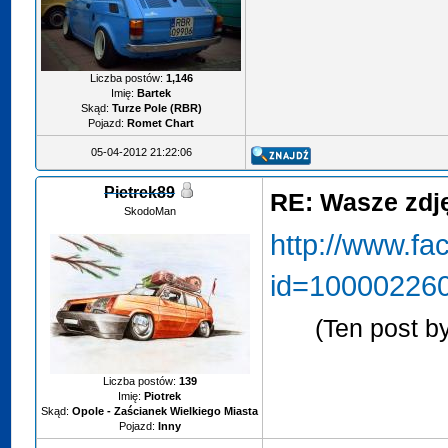
Liczba postów:
1,146
Imię:
Bartek
Skąd:
Turze Pole (RBR)
Pojazd:
Romet Chart
05-04-2012 21:22:06
Pietrek89
RE: Wasze zdjęc
SkodoMan
http://www.fa
id=10000226
(Ten post b
Liczba postów:
139
Imię:
Piotrek
Skąd:
Opole - Zaścianek Wielkiego Miasta
Pojazd:
Inny