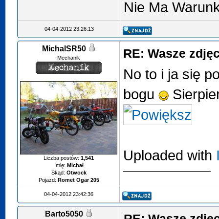
Nie Ma Warunk
04-04-2012 23:26:13
MichalSR50
RE: Wasze zdjęci
Mechanik
No to i ja się
bogu
Sierpie
Uploaded with
Liczba postów:
1,541
Imię:
Michał
Skąd:
Otwock
Pojazd:
Romet Ogar 205
04-04-2012 23:42:36
Barto5050
RE: Wasze zdjęci