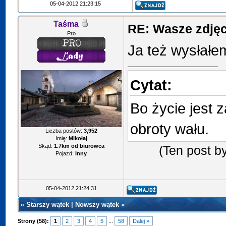
05-04-2012 21:23:15
Taśma
RE: Wasze zdjęci
Pro
Ja też wysłałe
Cytat:
Bo życie jest z
obroty wału.
Liczba postów:
3,952
Imię:
Mikołaj
Skąd:
1.7km od biurowca
(Ten post b
Pojazd:
Inny
05-04-2012 21:24:31
«
Starszy wątek
|
Nowszy wątek
»
Strony (58):
1
2
3
4
5
...
58
Dalej »