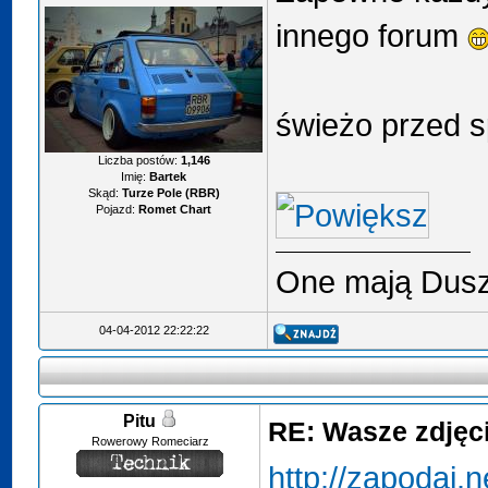
innego forum
świeżo przed 
Liczba postów:
1,146
Imię:
Bartek
Skąd:
Turze Pole (RBR)
Pojazd:
Romet Chart
One mają Duszę
04-04-2012 22:22:22
Pitu
RE: Wasze zdjęcia
Rowerowy Romeciarz
http://zapodaj.