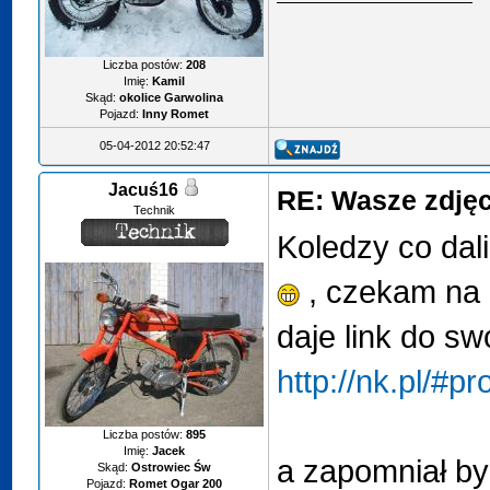
Liczba postów:
208
Imię:
Kamil
Skąd:
okolice Garwolina
Pojazd:
Inny Romet
05-04-2012 20:52:47
Jacuś16
RE: Wasze zdjęci
Technik
Koledzy co dal
, czekam na 
daje link do sw
http://nk.pl/#p
Liczba postów:
895
Imię:
Jacek
a zapomniał by
Skąd:
Ostrowiec Św
Pojazd:
Romet Ogar 200