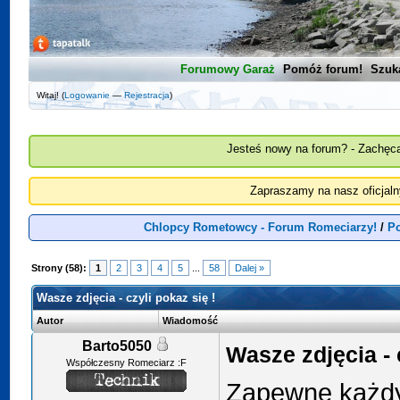
Forumowy Garaż
Pomóż forum!
Szuk
Witaj! (
Logowanie
—
Rejestracja
)
Jesteś nowy na forum? - Zachęca
Zapraszamy na nasz oficjal
Chlopcy Rometowcy - Forum Romeciarzy!
/
P
Strony (58):
1
2
3
4
5
...
58
Dalej »
Wasze zdjęcia - czyli pokaz się !
Autor
Wiadomość
Barto5050
Wasze zdjęcia - 
Współczesny Romeciarz :F
Zapewne każdy 