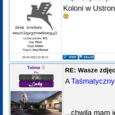
Koloni w Ustron
Liczba postów:
671
Imię:
Piotr
Skąd:
Kielce
Pojazd:
Inny Romet
04-04-2012 22:45:13
Taśma
RE: Wasze zdjęci
Pro
A
Taśmatyczny
...chwila mam j