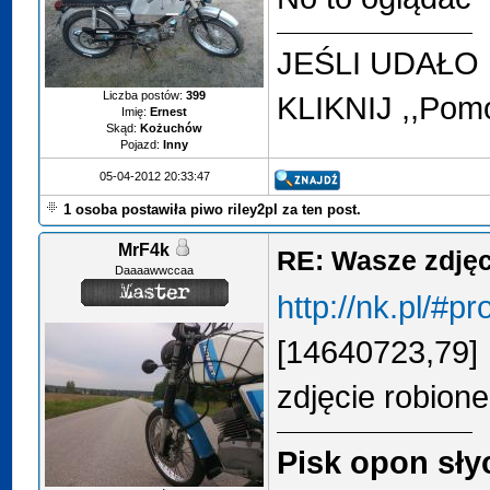
JEŚLI UDAŁO
Liczba postów:
399
KLIKNIJ ,,Pom
Imię:
Ernest
Skąd:
Kożuchów
Pojazd:
Inny
05-04-2012 20:33:47
1 osoba postawiła piwo riley2pl za ten post.
MrF4k
RE: Wasze zdjęci
Daaaawwccaa
http://nk.pl/#
[14640723,79]
zdjęcie robion
Pisk opon słyc