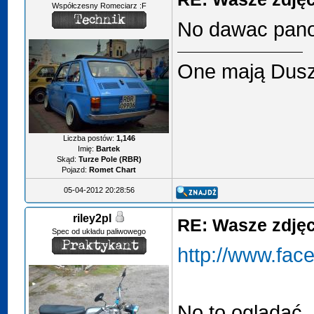
Współczesny Romeciarz :F
No dawac panow
One mają Duszę
Liczba postów:
1,146
Imię:
Bartek
Skąd:
Turze Pole (RBR)
Pojazd:
Romet Chart
05-04-2012 20:28:56
riley2pl
RE: Wasze zdjęci
Spec od układu paliwowego
http://www.fac
No to oglądać