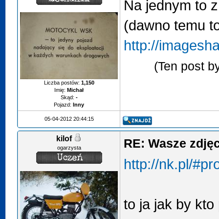
Na jednym to z
(dawno temu t
http://imagesh
(Ten post b
Liczba postów:
1,150
Imię:
Michał
Skąd:
-
Pojazd:
Inny
05-04-2012 20:44:15
kilof
RE: Wasze zdjęci
ogarzysta
http://nk.pl/#p
to ja jak by kto