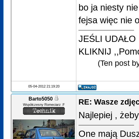
bo ja niesty n
fejsa więc nie 
JEŚLI UDAŁO
KLIKNIJ ,,Pomó
(Ten post b
05-04-2012 21:19:20
Barto5050
RE: Wasze zdjęci
Współczesny Romeciarz :F
Najlepiej , żeb
One mają Duszę