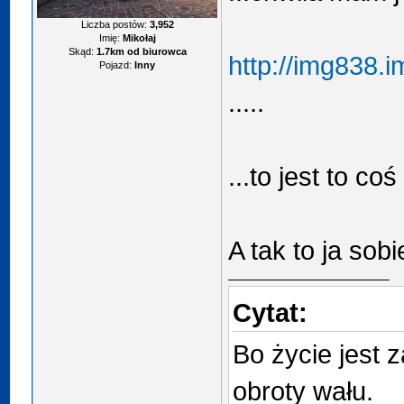
Liczba postów:
3,952
Imię:
Mikołaj
Skąd:
1.7km od biurowca
http://img838.
Pojazd:
Inny
.....
...to jest to 
A tak to ja sob
Cytat:
Bo życie jest z
obroty wału.