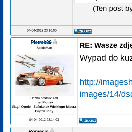
(Ten post b
04-04-2012 23:10:00
Pietrek89
RE: Wasze zdjęc
SkodoMan
Wypad do kuz
http://images
images/14/dsc
Liczba postów:
139
Imię:
Piotrek
Skąd:
Opole - Zaścianek Wielkiego Miasta
Pojazd:
Inny
04-04-2012 23:14:03
Romecio