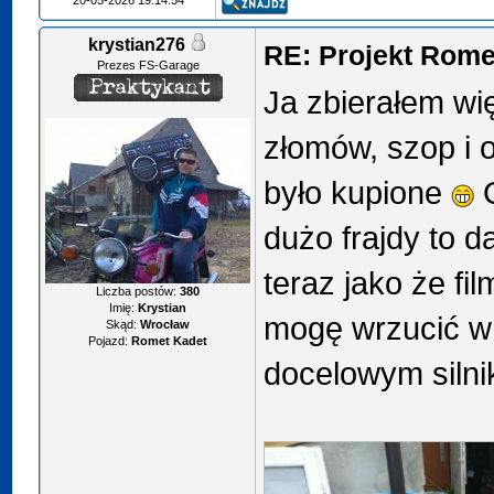
20-05-2026 19:14:54
krystian276
RE: Projekt Rome
Prezes FS-Garage
Ja zbierałem wi
złomów, szop i 
było kupione
O
dużo frajdy to d
teraz jako że fil
Liczba postów:
380
Imię:
Krystian
mogę wrzucić w 
Skąd:
Wrocław
Pojazd:
Romet Kadet
docelowym siln