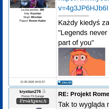
v=4g3JP6HJb6I
Liczba postów:
380
Imię:
Krystian
Skąd:
Wrocław
Każdy kiedyś za
Pojazd:
Romet Kadet
"Legends never 
part of you"
21-05-2026 16:01:57
krystian276
RE: Projekt Rome
Prezes FS-Garage
Tak to wygląda 