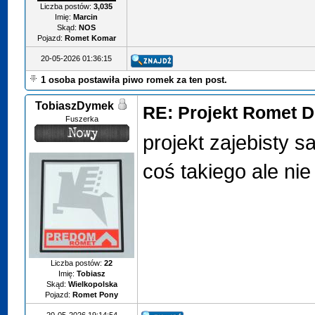
Liczba postów:
3,035
Imię:
Marcin
Skąd:
NOS
Pojazd:
Romet Komar
20-05-2026 01:36:15
1 osoba postawiła piwo romek za ten post.
TobiaszDymek
RE: Projekt Romet D
Fuszerka
projekt zajebisty s
coś takiego ale ni
Liczba postów:
22
Imię:
Tobiasz
Skąd:
Wielkopolska
Pojazd:
Romet Pony