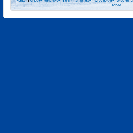
Kontakt
|
Chlopcy Rometowcy - Forum Romeciarzy!
|
Wróć do góry
|
Wróć do fo
banów