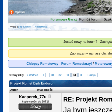
Forumowy Garaż
Pomóż forum!
Szuk
Witaj! (
Logowanie
—
Rejestracja
)
Jesteś nowy na forum? - Zachęca
Zapraszamy na nasz oficjal
Chlopcy Rometowcy - Forum Romeciarzy!
/
Motorowery
Strony (35):
« Wstecz
1
...
31
32
33
34
35
Dalej »
Projekt Romet Dzik Enduro.
Autor
Wiadomość
Kacperek_77u
RE: Projekt Rom
kupie części do 50T1!
Ja bym jeszcze 