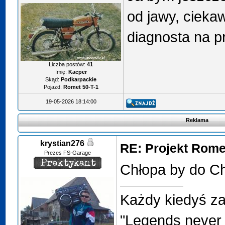
od jawy, cieka
diagnosta na p
Liczba postów:
41
Imię:
Kacper
Skąd:
Podkarpackie
Pojazd:
Romet 50-T-1
19-05-2026 18:14:00
Reklama
krystian276
RE: Projekt Rome
Prezes FS-Garage
Chłopa by do Ch
Każdy kiedyś za
"Legends never 