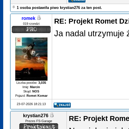
1 osoba postawiła piwo krystian276 za ten post.
romek
RE: Projekt Romet Dz
019 rzondzi
Ja nadal utrzymuje 
Liczba postów:
3,035
Imię:
Marcin
Skąd:
NOS
Pojazd:
Romet Komar
23-07-2026 18:21:13
krystian276
RE: Projekt Rome
Prezes FS-Garage