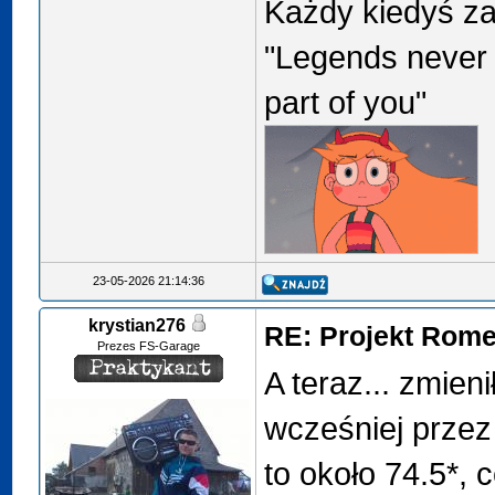
Każdy kiedyś za
"Legends never 
part of you"
23-05-2026 21:14:36
krystian276
RE: Projekt Rome
Prezes FS-Garage
A teraz... zmien
wcześniej przez 
to około 74.5*,