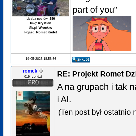
part of you"
Liczba postów:
380
Imię:
Krystian
Skąd:
Wrocław
Pojazd:
Romet Kadet
19-05-2026 18:56:56
romek
RE: Projekt Romet Dz
019 rzondzi
A na grupach i tak n
i AI.
(Ten post był ostatni