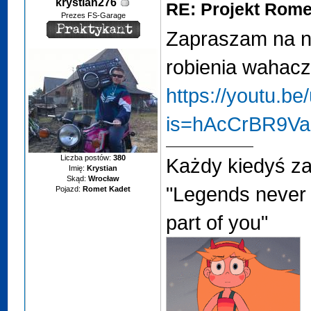
krystian276
RE: Projekt Rome
Prezes FS-Garage
Zapraszam na n
robienia wahac
https://youtu.b
is=hAcCrBR9V
Liczba postów:
380
Każdy kiedyś za
Imię:
Krystian
Skąd:
Wrocław
"Legends never 
Pojazd:
Romet Kadet
part of you"