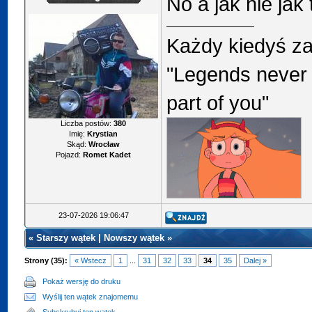
No a jak nie jak
Każdy kiedyś za
"Legends never 
part of you"
Liczba postów:
380
Imię:
Krystian
Skąd:
Wrocław
Pojazd:
Romet Kadet
23-07-2026 19:06:47
«
Starszy wątek
|
Nowszy wątek
»
Strony (35):
« Wstecz
1
...
31
32
33
34
35
Dalej »
Pokaż wersję do druku
Wyślij ten wątek znajomemu