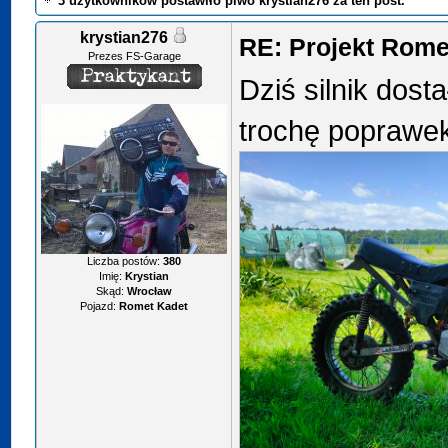
3 użytkowników postawiło piwo krystian276 za ten post.
krystian276
RE: Projekt Rome
Prezes FS-Garage
Dziś silnik dost
trochę poprawe
Liczba postów:
380
Imię:
Krystian
Skąd:
Wrocław
Pojazd:
Romet Kadet