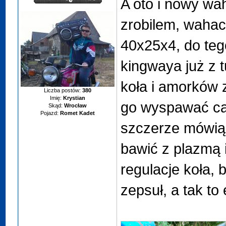
A oto i nowy wa
zrobilem, wahac
40x25x4, do teg
kingwaya już z 
koła i amorków
Liczba postów:
380
Imię:
Krystian
go wyspawać cał
Skąd:
Wrocław
Pojazd:
Romet Kadet
szczerze mówiąc
bawić z plazmą 
regulacje koła,
zepsuł, a tak t