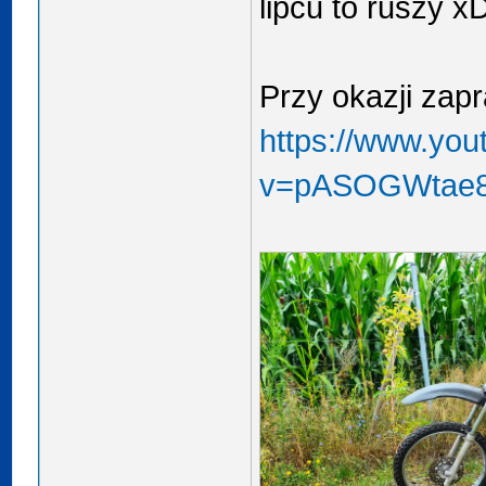
lipcu to ruszy x
Przy okazji zap
https://www.yo
v=pASOGWtae