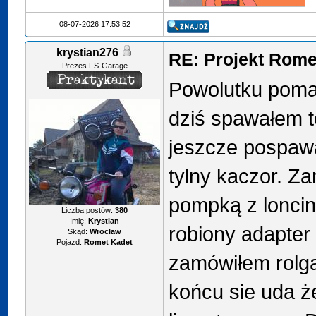
08-07-2026 17:53:52
krystian276
RE: Projekt Rome
Prezes FS-Garage
Powolutku pomal
dziś spawałem t
jeszcze pospawa
tylny kaczor. Z
pompką z loncin
Liczba postów:
380
Imię:
Krystian
robiony adapter
Skąd:
Wrocław
Pojazd:
Romet Kadet
zamówiłem rolg
końcu sie uda ż