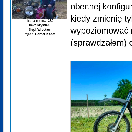
obecnej konfigur
kiedy zmienię t
Liczba postów:
380
Imię:
Krystian
wypoziomować m
Skąd:
Wrocław
Pojazd:
Romet Kadet
(sprawdzałem) o