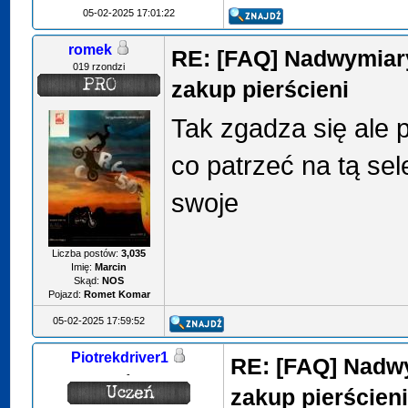
05-02-2025 17:01:22
romek
RE: [FAQ] Nadwymiary
019 rzondzi
zakup pierścieni
Tak zgadza się ale p
co patrzeć na tą sel
swoje
Liczba postów:
3,035
Imię:
Marcin
Skąd:
NOS
Pojazd:
Romet Komar
05-02-2025 17:59:52
Piotrekdriver1
RE: [FAQ] Nadwy
-
zakup pierścien