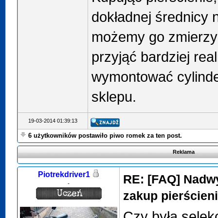
dokładnej średnicy 
możemy go zmierzy
przyjąć bardziej real
wymontować cylinder
sklepu.
19-03-2014 01:39:13
6 użytkowników postawiło piwo romek za ten post.
Reklama
Piotrekdriver1
RE: [FAQ] Nadwy
-
zakup pierścien
Czy była selek