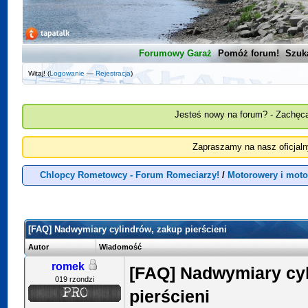
Forumowy Garaż
Pomóż forum!
Szuk
Witaj! (
Logowanie
—
Rejestracja
)
Jesteś nowy na forum? - Zachęca
Zapraszamy na nasz oficjal
Chlopcy Rometowcy - Forum Romeciarzy!
/
Motorowery i mot
[FAQ] Nadwymiary cylindrów, zakup pierścieni
Autor
Wiadomość
romek
[FAQ] Nadwymiary cyl
019 rzondzi
pierścieni