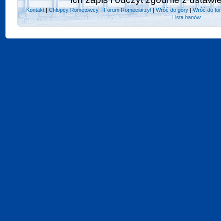
Kontakt
|
Chlopcy Rometowcy - Forum Romeciarzy!
|
Wróć do góry
|
Wróć do fo
Lista banów