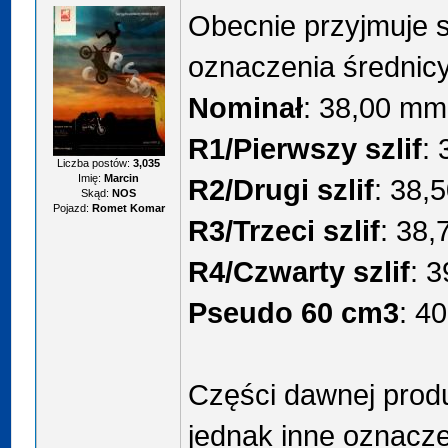
Obecnie przyjmuje s
oznaczenia średnicy
Nominał
: 38,00 mm
R1/Pierwszy szlif
:
Liczba postów:
3,035
Imię:
Marcin
R2/Drugi szlif
: 38,
Skąd:
NOS
Pojazd:
Romet Komar
R3/Trzeci szlif
: 38
R4/Czwarty szlif
: 
Pseudo 60 cm3
: 4
Części dawnej prod
jednak inne oznacz