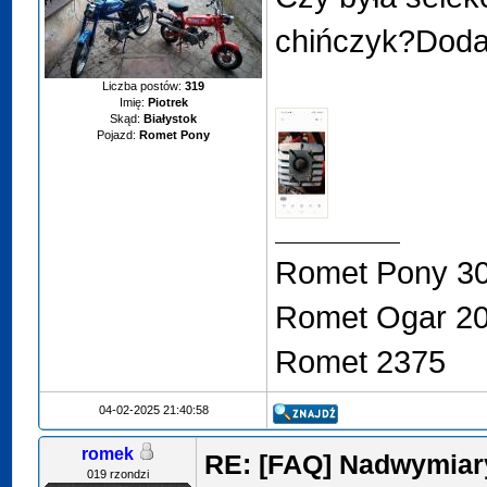
chińczyk?Dod
Liczba postów:
319
Imię:
Piotrek
Skąd:
Białystok
Pojazd:
Romet Pony
Romet Pony 3
Romet Ogar 2
Romet 2375
04-02-2025 21:40:58
romek
RE: [FAQ] Nadwymiary
019 rzondzi