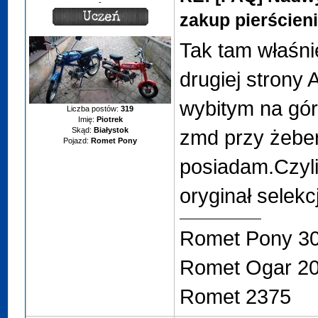
-
zakup pierścien
Tak tam właśni
drugiej strony 
wybitym na gór
Liczba postów:
319
Imię:
Piotrek
Skąd:
Białystok
zmd przy żebe
Pojazd:
Romet Pony
posiadam.Czyli
oryginał selekc
Romet Pony 3
Romet Ogar 2
Romet 2375