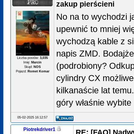
zakup pierścieni
No na to wychodzi j
upewnić to mniej wi
wychodzą kable z si
napis ZMD. Bodajże
Liczba postów:
3,035
Imię:
Marcin
(podrobiony? Odkup
Skąd:
NOS
Pojazd:
Romet Komar
cylindry CX możliwe 
kilkanaście lat temu
góry właśnie wybite
05-02-2025 16:12:57
Piotrekdriver1
RE: [FAQ] Nadwy