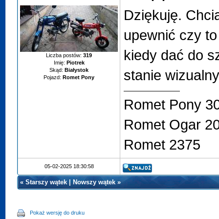
Dziękuję. Chcia
upewnić czy to
kiedy dać do sz
Liczba postów:
319
Imię:
Piotrek
Skąd:
Białystok
stanie wizualn
Pojazd:
Romet Pony
Romet Pony 3
Romet Ogar 2
Romet 2375
05-02-2025 18:30:58
«
Starszy wątek
|
Nowszy wątek
»
Pokaż wersję do druku