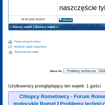
naszczęście tyl
30-05-2026 18:29:07
«
Starszy wątek
|
Nowszy wątek
»
Pokaż wersję do druku
Wyślij ten wątek znajomemu
Subskrybuj ten wątek
Skocz do:
Użytkownicy przeglądający ten wątek: 1 gości
Chlopcy Rometowcy - Forum Rome
motocykle Romet
/
Problemy technicz