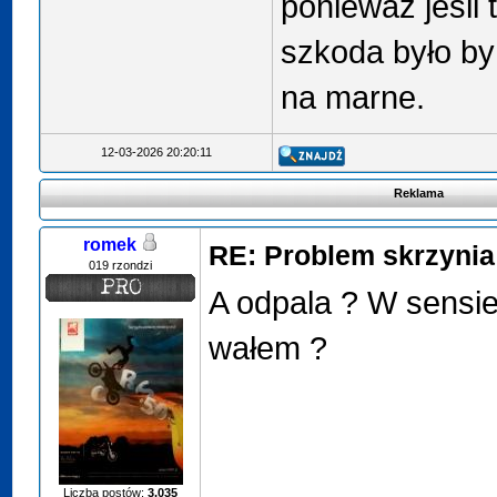
ponieważ jeśli
szkoda było by 
na marne.
12-03-2026 20:20:11
Reklama
romek
RE: Problem skrzyni
019 rzondzi
A odpala ? W sensie
wałem ?
Liczba postów:
3,035