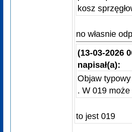
kosz sprzęgł
no własnie od
(13-03-2026 0
napisał(a):
Objaw typowy
. W 019 może t
to jest 019