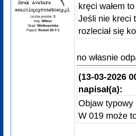
kręci wałem to
Jeśli nie krec
Liczba postów:
3
Imię:
Wiktor
Skąd:
Wielkopolska
rozleciał się 
Pojazd:
Romet 50-T-1
no własnie odp
(13-03-2026 0
napisał(a):
Objaw typowy
W 019 może to 