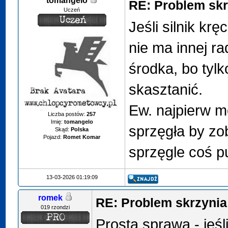
tomangelo
RE: Problem sk
Uczeń
Jeśli silnik krę
nie ma innej ra
środka, bo tyl
skasztanić.
Ew. najpierw m
Liczba postów:
257
Imię:
tomangelo
sprzęgła by zo
Skąd:
Polska
Pojazd:
Romet Komar
sprzęgle coś pu
13-03-2026 01:19:09
romek
RE: Problem skrzyni
019 rzondzi
Prosta sprawa - jeśl