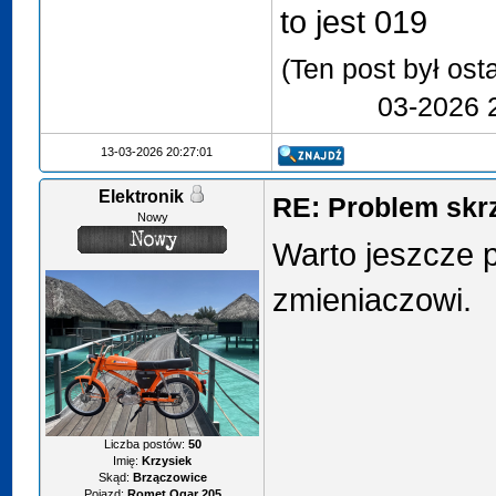
to jest 019
(Ten post był os
03-2026 
13-03-2026 20:27:01
Elektronik
RE: Problem skr
Nowy
Warto jeszcze p
zmieniaczowi.
Liczba postów:
50
Imię:
Krzysiek
Skąd:
Brzączowice
Pojazd:
Romet Ogar 205