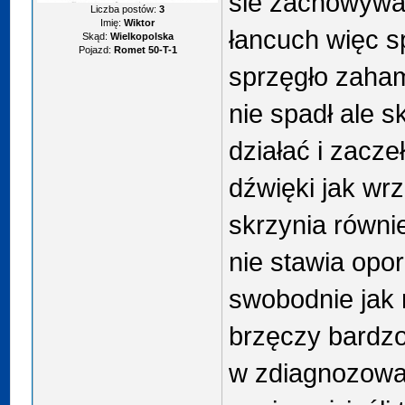
sie zachowywa
Liczba postów:
3
Imię:
Wiktor
łancuch więc s
Skąd:
Wielkopolska
Pojazd:
Romet 50-T-1
sprzęgło zaha
nie spadł ale s
działać i zacz
dźwięki jak wrz
skrzynia równi
nie stawia opor
swobodnie jak n
brzęczy bardz
w zdiagnozowan