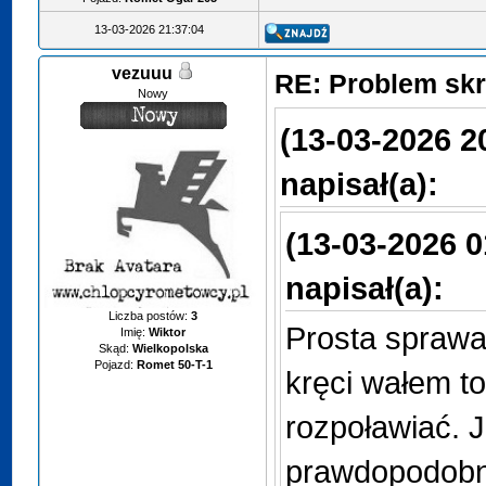
13-03-2026 21:37:04
vezuuu
RE: Problem sk
Nowy
(13-03-2026 2
napisał(a):
(13-03-2026 0
napisał(a):
Liczba postów:
3
Prosta sprawa 
Imię:
Wiktor
Skąd:
Wielkopolska
Pojazd:
Romet 50-T-1
kręci wałem to
rozpoławiać. Je
prawdopodobni