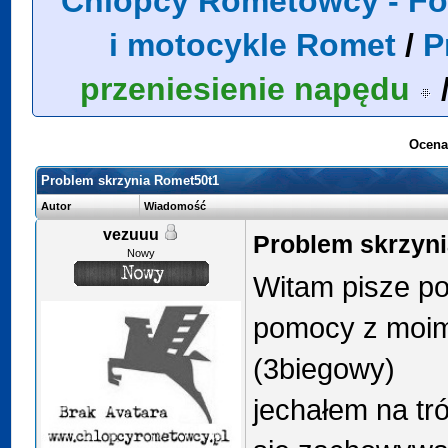
Chlopcy Rometowcy - Fo
i motocykle Romet
/
P
przeniesienie napędu
Ocena
Problem skrzynia Romet50t1
Autor
Wiadomość
vezuuu
Problem skrzyn
Nowy
Witam pisze po
pomocy z moim
(3biegowy)
jechałem na tró