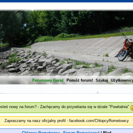
Forumowy Garaż
Pomóż forum!
Szukaj
Użytkownic
esteś nowy na forum? - Zachęcamy do przywitania się w dziale "Powitalnia"
Zapraszamy na nasz oficjalny profil - facebook.com/ChlopcyRometowcy
Chlopcy Rometowcy - Forum Romeciarzy!
/
Blad