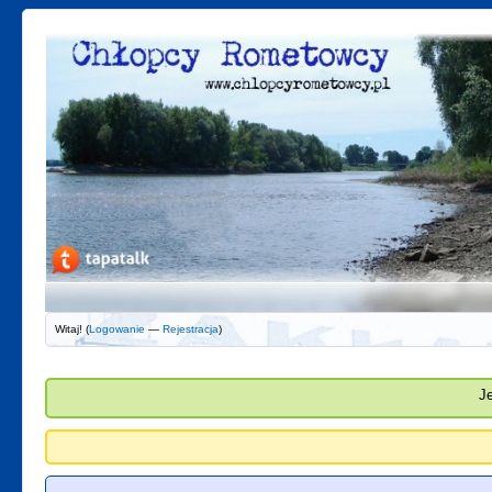
Witaj! (
Logowanie
—
Rejestracja
)
J