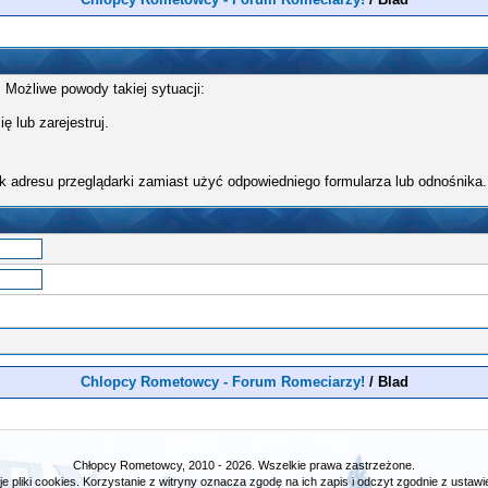
 Możliwe powody takiej sytuacji:
ę lub zarejestruj.
k adresu przeglądarki zamiast użyć odpowiedniego formularza lub odnośnika.
Chlopcy Rometowcy - Forum Romeciarzy!
/
Blad
Chłopcy Rometowcy, 2010 - 2026. Wszelkie prawa zastrzeżone.
e pliki cookies. Korzystanie z witryny oznacza zgodę na ich zapis i odczyt zgodnie z ustawie