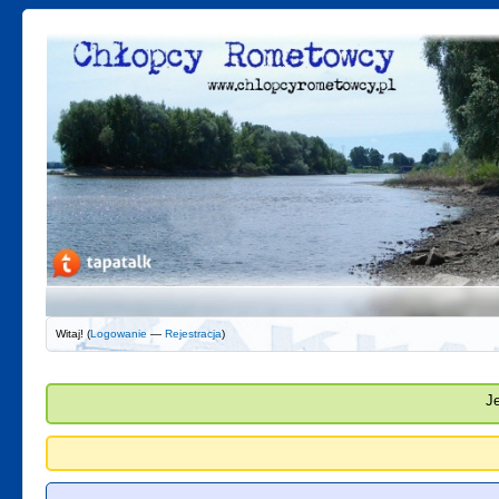
Witaj! (
Logowanie
—
Rejestracja
)
J