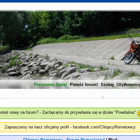
Forumowy Garaż
Pomóż forum!
Szukaj
Użytkownic
esteś nowy na forum? - Zachęcamy do przywitania się w dziale "Powitalnia"
Zapraszamy na nasz oficjalny profil - facebook.com/ChlopcyRometowcy
Chlopcy Rometowcy - Forum Romeciarzy!
/
Blad