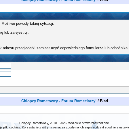
 Możliwe powody takiej sytuacji:
ę lub zarejestruj.
k adresu przeglądarki zamiast użyć odpowiedniego formularza lub odnośnika.
Chlopcy Rometowcy - Forum Romeciarzy!
/
Blad
Chłopcy Rometowcy, 2010 - 2026. Wszelkie prawa zastrzeżone.
e pliki cookies. Korzystanie z witryny oznacza zgodę na ich zapis i odczyt zgodnie z ustawie