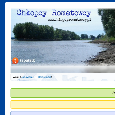
Witaj! (
Logowanie
—
Rejestracja
)
J