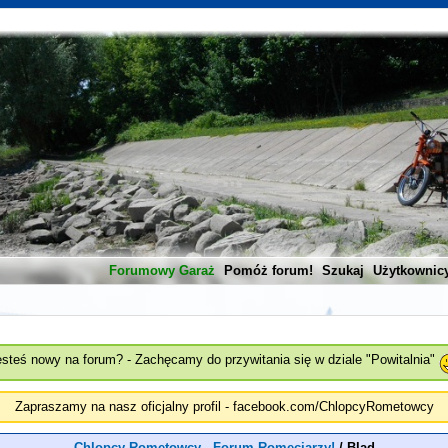
Forumowy Garaż
Pomóż forum!
Szukaj
Użytkownic
esteś nowy na forum? - Zachęcamy do przywitania się w dziale "Powitalnia"
Zapraszamy na nasz oficjalny profil - facebook.com/ChlopcyRometowcy
Chlopcy Rometowcy - Forum Romeciarzy!
/
Blad