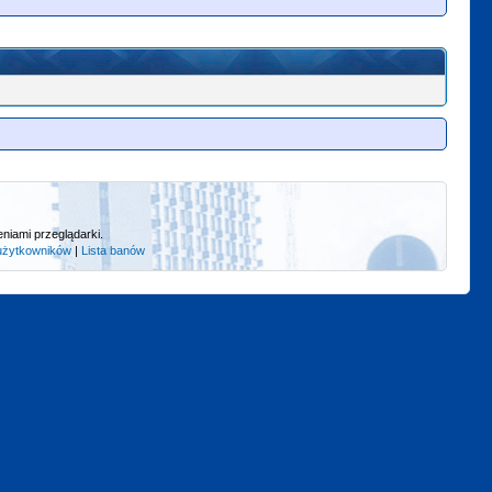
niami przeglądarki.
użytkowników
|
Lista banów