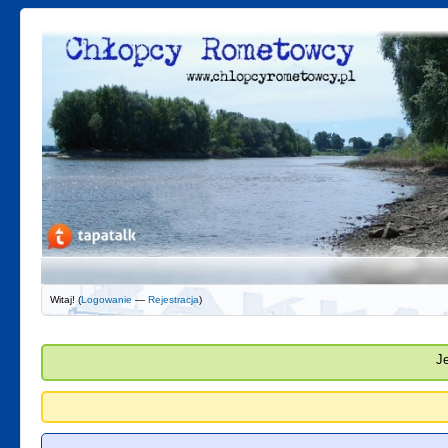
Witaj! (
Logowanie
—
Rejestracja
)
J