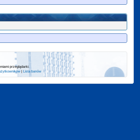
niami przeglądarki.
użytkowników
|
Lista banów