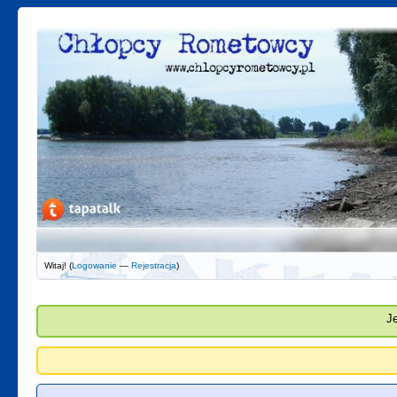
Witaj! (
Logowanie
—
Rejestracja
)
J