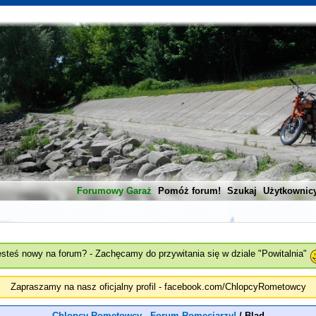
Forumowy Garaż
Pomóż forum!
Szukaj
Użytkownic
esteś nowy na forum? - Zachęcamy do przywitania się w dziale "Powitalnia"
Zapraszamy na nasz oficjalny profil - facebook.com/ChlopcyRometowcy
Chlopcy Rometowcy - Forum Romeciarzy!
/
Blad