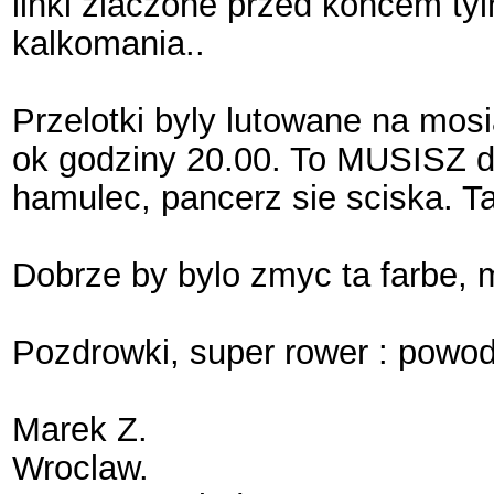
linki zlaczone przed koncem tyl
kalkomania..
Przelotki byly lutowane na mos
ok godziny 20.00. To MUSISZ d
hamulec, pancerz sie sciska. Ta
Dobrze by bylo zmyc ta farbe, m
Pozdrowki, super rower : powod
Marek Z.
Wroclaw.