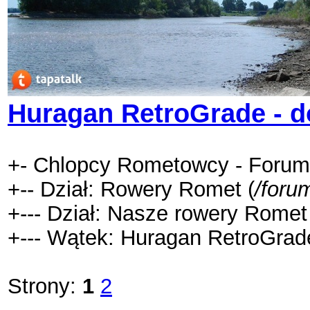
Huragan RetroGrade - d
+- Chlopcy Rometowcy - Forum
+-- Dział: Rowery Romet (
/foru
+--- Dział: Nasze rowery Romet
+--- Wątek: Huragan RetroGrad
Strony:
1
2