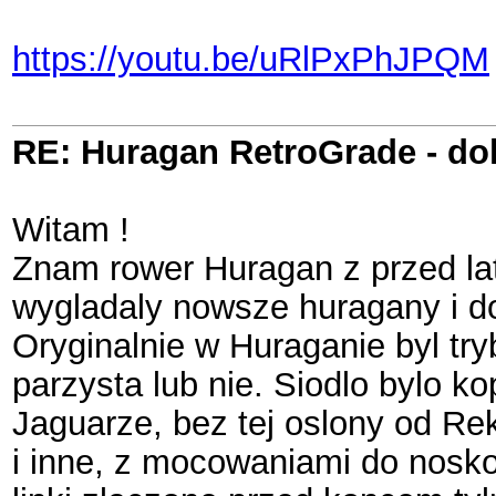
https://youtu.be/uRlPxPhJPQM
RE: Huragan RetroGrade - do
Witam !
Znam rower Huragan z przed lat
wygladaly nowsze huragany i do
Oryginalnie w Huraganie byl try
parzysta lub nie. Siodlo bylo ko
Jaguarze, bez tej oslony od Rek
i inne, z mocowaniami do noskow