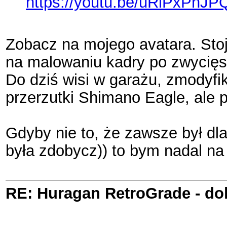
https://youtu.be/uRlPxPhJ
Zobacz na mojego avatara. Sto
na malowaniu kadry po zwycięst
Do dziś wisi w garażu, zmodyfi
przerzutki Shimano Eagle, ale p
Gdyby nie to, że zawsze był dl
była zdobycz)) to bym nadal na 
RE: Huragan RetroGrade - do