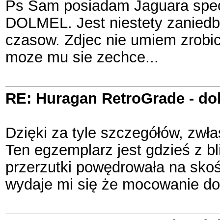
Ps Sam posiadam Jaguara specj
DOLMEL. Jest niestety zaniedb
czasow. Zdjec nie umiem zrobic
moze mu sie zechce...
RE: Huragan RetroGrade - do
Dzięki za tyle szczegółów, zwła
Ten egzemplarz jest gdzieś z bl
przerzutki powędrowała na skośn
wydaje mi się że mocowanie do n