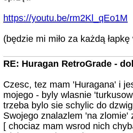
https://youtu.be/rm2Kl_qEo1M
(będzie mi miło za każdą łapkę
RE: Huragan RetroGrade - do
Czesc, tez mam 'Huragana' i jest
mojego - byly wlasnie 'turkusowe
trzeba bylo sie schylic do dzwi
Swojego znalazlem 'na zlomie' 
[ chociaz mam wsrod nich chyba '