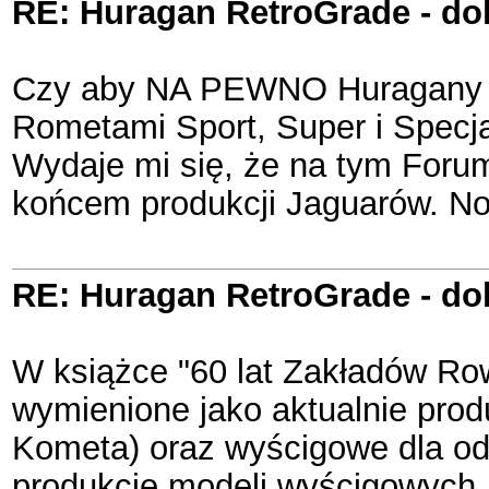
RE: Huragan RetroGrade - do
Czy aby NA PEWNO Huragany pr
Rometami Sport, Super i Specja
Wydaje mi się, że na tym Foru
końcem produkcji Jaguarów. No 
RE: Huragan RetroGrade - do
W książce "60 lat Zakładów Ro
wymienione jako aktualnie pro
Kometa) oraz wyścigowe dla od
produkcję modeli wyścigowych, 