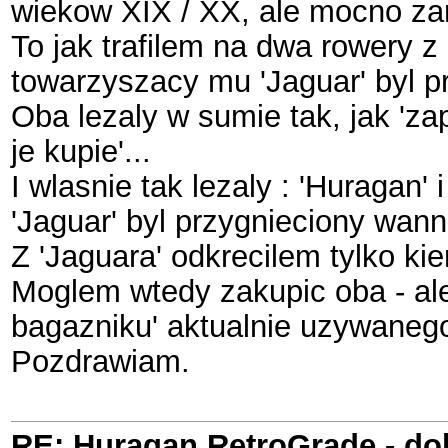
wiekow XIX / XX, ale mocno zar
To jak trafilem na dwa rowery z
towarzyszacy mu 'Jaguar' byl pr
Oba lezaly w sumie tak, jak 'za
je kupie'...
I wlasnie tak lezaly : 'Huragan'
'Jaguar' byl przygnieciony wanna
Z 'Jaguara' odkrecilem tylko k
Moglem wtedy zakupic oba - ale 
bagazniku' aktualnie uzywanego
Pozdrawiam.
RE: Huragan RetroGrade - do