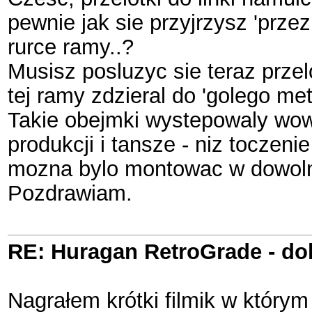
pewnie jak sie przyjrzysz 'przez 
rurce ramy..?
Musisz posluzyc sie teraz prze
tej ramy zdzieral do 'golego met
Takie obejmki wystepowaly wowc
produkcji i tansze - niz toczeni
mozna bylo montowac w dowoln
Pozdrawiam.
RE: Huragan RetroGrade - do
Nagrałem krótki filmik w który