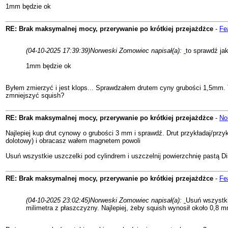
1mm będzie ok
RE: Brak maksymalnej mocy, przerywanie po krótkiej przejażdżce
-
Fe
(04-10-2025 17:39:39)
Norweski Zomowiec napisał(a):
to sprawdź jak
1mm będzie ok
Byłem zmierzyć i jest klops... Sprawdzałem drutem cyny grubości 1,5mm. 
zmniejszyć squish?
RE: Brak maksymalnej mocy, przerywanie po krótkiej przejażdżce
-
No
Najlepiej kup drut cynowy o grubości 3 mm i sprawdź. Drut przykładaj/przyk
dolotowy) i obracasz wałem magnetem powoli
Usuń wszystkie uszczelki pod cylindrem i uszczelnij powierzchnię pastą Di
RE: Brak maksymalnej mocy, przerywanie po krótkiej przejażdżce
-
Fe
(04-10-2025 23:02:45)
Norweski Zomowiec napisał(a):
Usuń wszystki
milimetra z płaszczyzny. Najlepiej, żeby squish wynosił około 0,8 