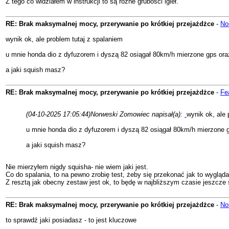
Z tego co widziałem w instrukcji to są różne grubości igieł.
RE: Brak maksymalnej mocy, przerywanie po krótkiej przejażdżce
-
No
wynik ok, ale problem tutaj z spalaniem
u mnie honda dio z dyfuzorem i dyszą 82 osiągał 80km/h mierzone gps oraz 
a jaki squish masz?
RE: Brak maksymalnej mocy, przerywanie po krótkiej przejażdżce
-
Fe
(04-10-2025 17:05:44)
Norweski Zomowiec napisał(a):
wynik ok, ale 
u mnie honda dio z dyfuzorem i dyszą 82 osiągał 80km/h mierzone gp
a jaki squish masz?
Nie mierzyłem nigdy squisha- nie wiem jaki jest.
Co do spalania, to na pewno zrobię test, żeby się przekonać jak to wyglą
Z resztą jak obecny zestaw jest ok, to będę w najbliższym czasie jeszcze 
RE: Brak maksymalnej mocy, przerywanie po krótkiej przejażdżce
-
No
to sprawdź jaki posiadasz - to jest kluczowe