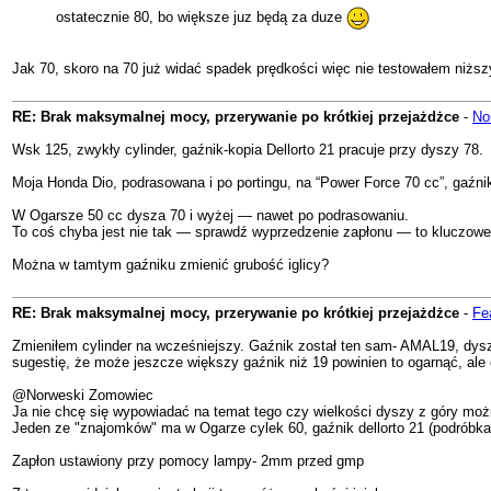
ostatecznie 80, bo większe juz będą za duze
Jak 70, skoro na 70 już widać spadek prędkości więc nie testowałem niższy
RE: Brak maksymalnej mocy, przerywanie po krótkiej przejażdżce
-
No
Wsk 125, zwykły cylinder, gaźnik-kopia Dellorto 21 pracuje przy dyszy 78.
Moja Honda Dio, podrasowana i po portingu, na “Power Force 70 cc”, gaźnik 
W Ogarsze 50 cc dysza 70 i wyżej — nawet po podrasowaniu.
To coś chyba jest nie tak — sprawdź wyprzedzenie zapłonu — to kluczowe p
Można w tamtym gaźniku zmienić grubość iglicy?
RE: Brak maksymalnej mocy, przerywanie po krótkiej przejażdżce
-
Fe
Zmieniłem cylinder na wcześniejszy. Gaźnik został ten sam- AMAL19, dysza 
sugestię, że może jeszcze większy gaźnik niż 19 powinien to ogarnąć, ale
@Norweski Zomowiec
Ja nie chcę się wypowiadać na temat tego czy wielkości dyszy z góry można
Jeden ze "znajomków" ma w Ogarze cylek 60, gaźnik dellorto 21 (podróbka)
Zapłon ustawiony przy pomocy lampy- 2mm przed gmp