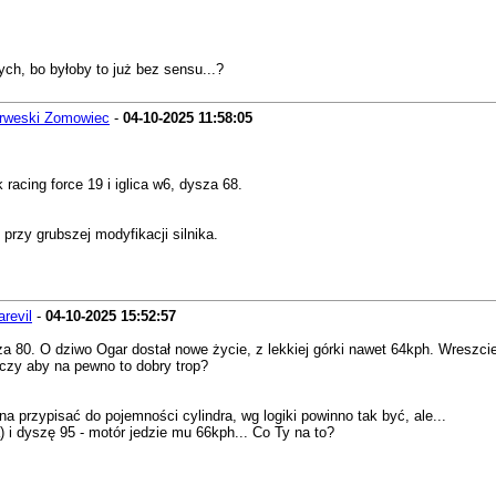
ch, bo byłoby to już bez sensu...?
rweski Zomowiec
-
04-10-2025
11:58:05
racing force 19 i iglica w6, dysza 68.
rzy grubszej modyfikacji silnika.
arevil
-
04-10-2025
15:52:57
80. O dziwo Ogar dostał nowe życie, z lekkiej górki nawet 64kph. Wreszcie co
 czy aby na pewno to dobry trop?
 przypisać do pojemności cylindra, wg logiki powinno tak być, ale...
 i dyszę 95 - motór jedzie mu 66kph... Co Ty na to?