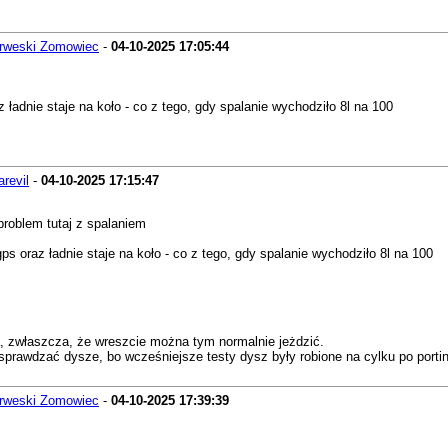
rweski Zomowiec
-
04-10-2025
17:05:44
ładnie staje na koło - co z tego, gdy spalanie wychodziło 8l na 100
arevil
-
04-10-2025
17:15:47
problem tutaj z spalaniem
s oraz ładnie staje na koło - co z tego, gdy spalanie wychodziło 8l na 100
da, zwłaszcza, że wreszcie można tym normalnie jeżdzić.
sprawdzać dysze, bo wcześniejsze testy dysz były robione na cylku po portin
rweski Zomowiec
-
04-10-2025
17:39:39