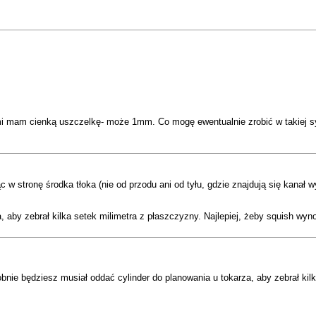
ami mam cienką uszczelkę- może 1mm. Co mogę ewentualnie zrobić w takiej sy
c w stronę środka tłoka (nie od przodu ani od tyłu, gdzie znajdują się kanał 
 aby zebrał kilka setek milimetra z płaszczyzny. Najlepiej, żeby squish wyn
bnie będziesz musiał oddać cylinder do planowania u tokarza, aby zebrał kil