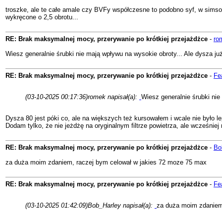
troszke, ale te całe amale czy BVFy współczesne to podobno syf, w simsoni
wykręcone o 2,5 obrotu...
RE: Brak maksymalnej mocy, przerywanie po krótkiej przejażdżce
-
ro
Wiesz generalnie śrubki nie mają wpływu na wysokie obroty... Ale dysza j
RE: Brak maksymalnej mocy, przerywanie po krótkiej przejażdżce
-
Fe
(03-10-2025 00:17:36)
romek napisał(a):
Wiesz generalnie śrubki nie
Dysza 80 jest póki co, ale na większych też kursowałem i wcale nie było 
Dodam tylko, że nie jeżdżę na oryginalnym filtrze powietrza, ale wcześniej
RE: Brak maksymalnej mocy, przerywanie po krótkiej przejażdżce
-
Bo
za duża moim zdaniem, raczej bym celował w jakies 72 moze 75 max
RE: Brak maksymalnej mocy, przerywanie po krótkiej przejażdżce
-
Fe
(03-10-2025 01:42:09)
Bob_Harley napisał(a):
za duża moim zdaniem