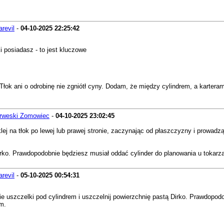
arevil
-
04-10-2025
22:25:42
i posiadasz - to jest kluczowe
Tłok ani o odrobinę nie zgniótł cyny. Dodam, że między cylindrem, a karter
rweski Zomowiec
-
04-10-2025
23:02:45
lej na tłok po lewej lub prawej stronie, zaczynając od płaszczyzny i prowadzą
rko. Prawdopodobnie będziesz musiał oddać cylinder do planowania u tokarza,
arevil
-
05-10-2025
00:54:31
e uszczelki pod cylindrem i uszczelnij powierzchnię pastą Dirko. Prawdopodo
mm.