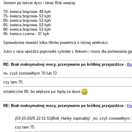
Jestem po teście dysz i teraz Bob uważaj:
70- świeca brązowa- 49 kph
75- świeca brązowa- 53 kph
80- świeca brązowa- 53 kph
85- świeca brązowa- 53 kph
90- świeca brązowa- 53 kph
95- świeca czarna - 37 kph
Sprawdzone również kilka filtrów powietrza o różnej wielkości.
Jutro z rana wjeżdża poprzedni cylinder z tłokiem i może dla porównania 
RE: Brak maksymalnej mocy, przerywanie po krótkiej przejażdżce
-
Bo
no, czyli zostawiłbym 70 lub 72
czy tam 75
ostatecznie 80, bo większe juz będą za duze
RE: Brak maksymalnej mocy, przerywanie po krótkiej przejażdżce
-
Fe
(03-10-2025 22:51:51)
Bob_Harley napisał(a):
no, czyli zostawiłbym 
czy tam 75