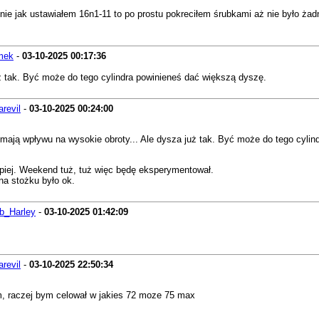
e jak ustawiałem 16n1-11 to po prostu pokreciłem śrubkami aż nie było żadne
mek
-
03-10-2025
00:17:36
uż tak. Być może do tego cylindra powinieneś dać większą dyszę.
arevil
-
03-10-2025
00:24:00
 mają wpływu na wysokie obroty... Ale dysza już tak. Być może do tego cyli
lepiej. Weekend tuż, tuż więc będę eksperymentował.
 na stożku było ok.
b_Harley
-
03-10-2025
01:42:09
arevil
-
03-10-2025
22:50:34
, raczej bym celował w jakies 72 moze 75 max