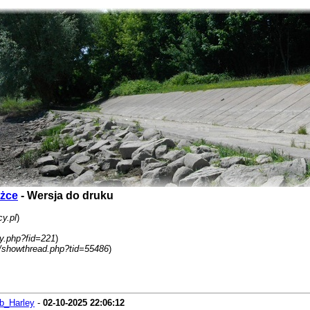
dżce
- Wersja do druku
y.pl
)
ay.php?fid=221
)
/showthread.php?tid=55486
)
b_Harley
-
02-10-2025
22:06:12