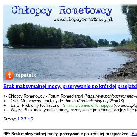
Brak maksymalnej mocy, przerywanie po krótkiej przejaż
+- Chlopcy Rometowcy - Forum Romeciarzy! (
https://www.chlopcyrometowc
+-- Dział: Motorowery i motocykle Romet (
/forumdisplay.php?fid=13
)
+--- Dział: Problemy techniczne -
Silnik, przeniesienie napędu
(
/forumdispl
+--- Wątek: Brak maksymalnej mocy, przerywanie po krótkiej przejażdżce (
Strony:
1
2
3
4
5
RE: Brak maksymalnej mocy, przerywanie po krótkiej przejażdżce
-
Bo