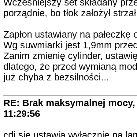
Wcześniejszy set składany prze
porządnie, bo tłok założył strz
Zapłon ustawiany na pałeczkę 
Wg suwmiarki jest 1,9mm przed
Zanim zmienię cylinder, ustawi
dlatego, że przed wymianą modu
już chyba z bezsilności...
RE: Brak maksymalnej mocy, 
11:29:56
cdi sie ustawia wyłącznie na l