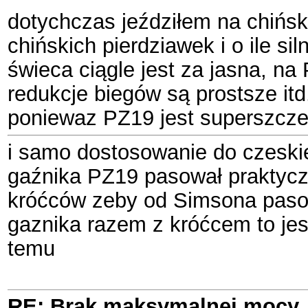
dotychczas jeździłem na chińsk
chińskich pierdziawek i o ile s
świeca ciągle jest za jasna, na 
redukcje biegów są prostsze itd
poniewaz PZ19 jest superszcze
i samo dostosowanie do czeskieg
gaźnika PZ19 pasował praktyczn
króćców zeby od Simsona pasowa
gaznika razem z króćcem to jes
temu
RE: Brak maksymalnej mocy, 