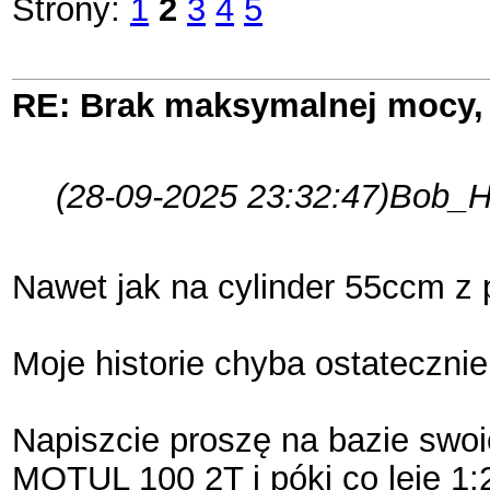
Strony:
1
2
3
4
5
RE: Brak maksymalnej mocy, 
(28-09-2025 23:32:47)
Bob_Ha
Nawet jak na cylinder 55ccm z
Moje historie chyba ostateczn
Napiszcie proszę na bazie swo
MOTUL 100 2T i póki co leję 1: