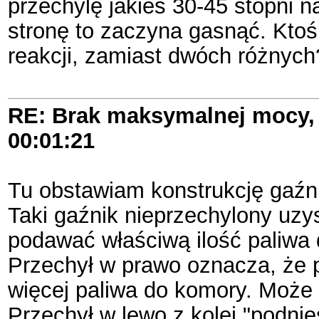
przechylę jakieś 30-45 stopni na
stronę to zaczyna gasnąć. Ktoś
reakcji, zamiast dwóch różnych
RE: Brak maksymalnej mocy, 
00:01:21
Tu obstawiam konstrukcję gaźn
Taki gaźnik nieprzechylony uzy
podawać właściwą ilość paliwa 
Przechył w prawo oznacza, że p
więcej paliwa do komory. Może 
Przechył w lewo z kolei "podni