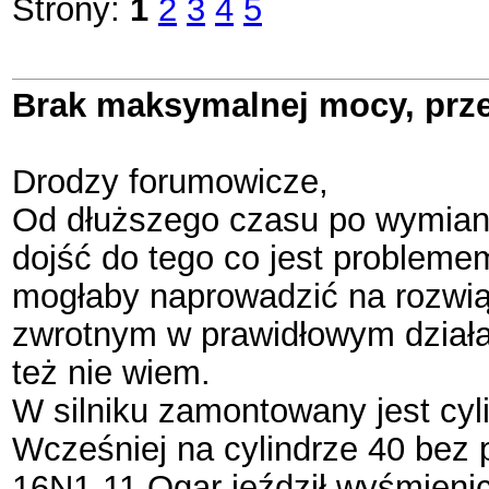
Strony:
1
2
3
4
5
Brak maksymalnej mocy, prze
Drodzy forumowicze,
Od dłuższego czasu po wymianie
dojść do tego co jest probleme
mogłaby naprowadzić na rozwią
zwrotnym w prawidłowym działan
też nie wiem.
W silniku zamontowany jest cyl
Wcześniej na cylindrze 40 bez
16N1-11 Ogar jeździł wyśmienici