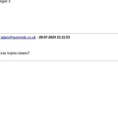
igier 3
-
adam@guminiak.co.uk
-
28-07-2024
21:11:53
czas kupna roweru?