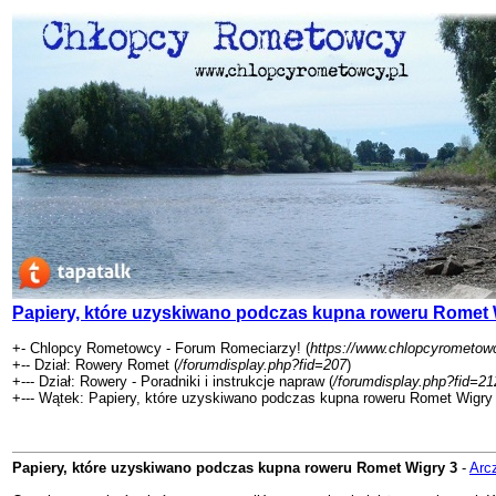
Papiery, które uzyskiwano podczas kupna roweru Romet 
+- Chlopcy Rometowcy - Forum Romeciarzy! (
https://www.chlopcyrometowc
+-- Dział: Rowery Romet (
/forumdisplay.php?fid=207
)
+--- Dział: Rowery - Poradniki i instrukcje napraw (
/forumdisplay.php?fid=21
+--- Wątek: Papiery, które uzyskiwano podczas kupna roweru Romet Wigry 
Papiery, które uzyskiwano podczas kupna roweru Romet Wigry 3
-
Arc