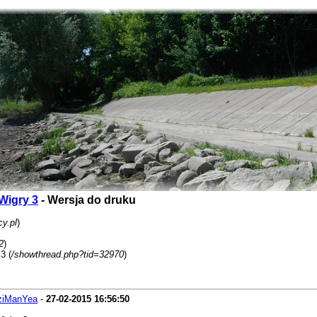
Wigry 3
- Wersja do druku
y.pl
)
2
)
3 (
/showthread.php?tid=32970
)
ziManYea
-
27-02-2015
16:56:50