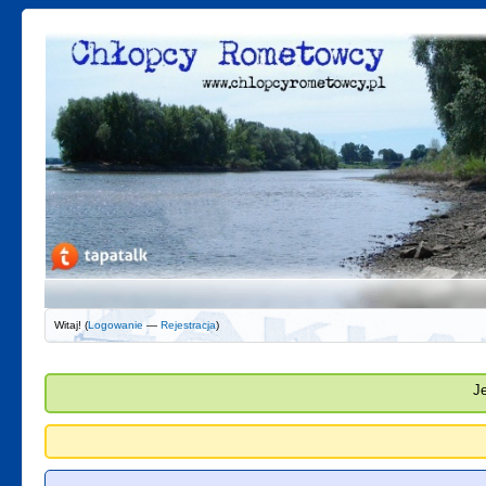
Witaj! (
Logowanie
—
Rejestracja
)
J