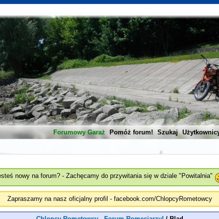
Forumowy Garaż
Pomóż forum!
Szukaj
Użytkownic
esteś nowy na forum? - Zachęcamy do przywitania się w dziale "Powitalnia"
Zapraszamy na nasz oficjalny profil - facebook.com/ChlopcyRometowcy
Chlopcy Rometowcy - Forum Romeciarzy!
/
Blad