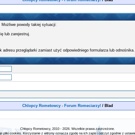
 Możliwe powody takiej sytuacji:
ę lub zarejestruj.
k adresu przeglądarki zamiast użyć odpowiedniego formularza lub odnośnika.
Chlopcy Rometowcy - Forum Romeciarzy!
/
Blad
Chłopcy Rometowcy, 2010 - 2026. Wszelkie prawa zastrzeżone.
e pliki cookies. Korzystanie z witryny oznacza zgodę na ich zapis i odczyt zgodnie z ustawie