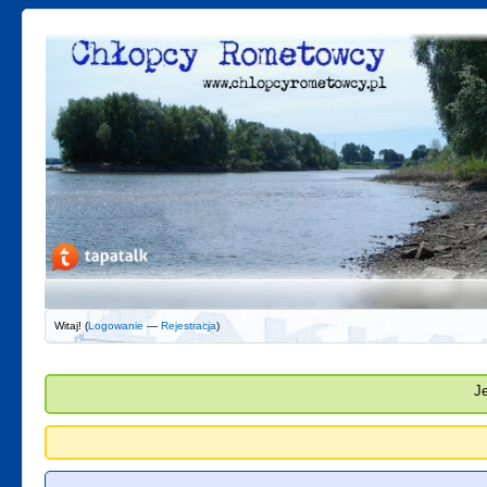
Witaj! (
Logowanie
—
Rejestracja
)
J