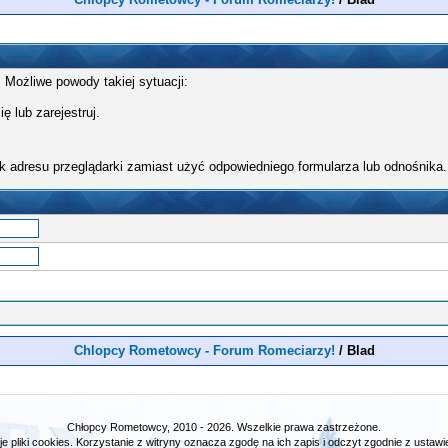
 Możliwe powody takiej sytuacji:
ę lub zarejestruj.
k adresu przeglądarki zamiast użyć odpowiedniego formularza lub odnośnika.
Chlopcy Rometowcy - Forum Romeciarzy!
/
Blad
Chłopcy Rometowcy, 2010 - 2026. Wszelkie prawa zastrzeżone.
e pliki cookies. Korzystanie z witryny oznacza zgodę na ich zapis i odczyt zgodnie z ustawie