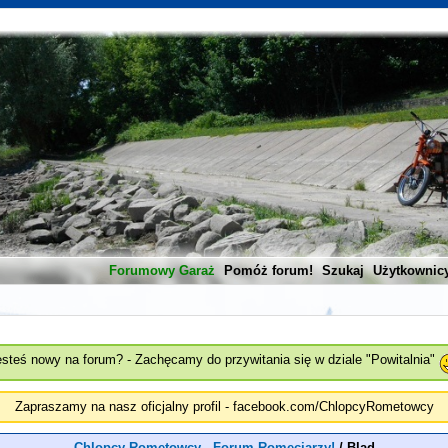
Forumowy Garaż
Pomóż forum!
Szukaj
Użytkownic
esteś nowy na forum? - Zachęcamy do przywitania się w dziale "Powitalnia"
Zapraszamy na nasz oficjalny profil - facebook.com/ChlopcyRometowcy
Chlopcy Rometowcy - Forum Romeciarzy!
/
Blad