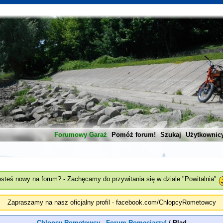
Forumowy Garaż
Pomóż forum!
Szukaj
Użytkownic
esteś nowy na forum? - Zachęcamy do przywitania się w dziale "Powitalnia"
Zapraszamy na nasz oficjalny profil - facebook.com/ChlopcyRometowcy
Chlopcy Rometowcy - Forum Romeciarzy!
/
Blad