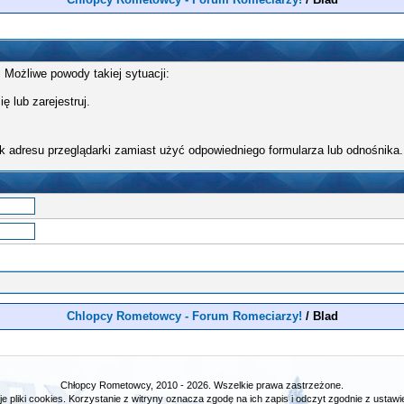
 Możliwe powody takiej sytuacji:
ę lub zarejestruj.
k adresu przeglądarki zamiast użyć odpowiedniego formularza lub odnośnika.
Chlopcy Rometowcy - Forum Romeciarzy!
/
Blad
Chłopcy Rometowcy, 2010 - 2026. Wszelkie prawa zastrzeżone.
e pliki cookies. Korzystanie z witryny oznacza zgodę na ich zapis i odczyt zgodnie z ustawie