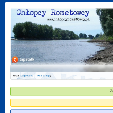
Witaj! (
Logowanie
—
Rejestracja
)
J