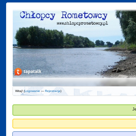
Witaj! (
Logowanie
—
Rejestracja
)
J