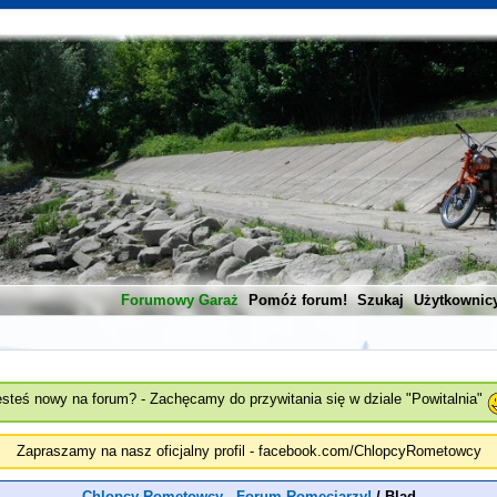
Forumowy Garaż
Pomóż forum!
Szukaj
Użytkownic
esteś nowy na forum? - Zachęcamy do przywitania się w dziale "Powitalnia"
Zapraszamy na nasz oficjalny profil - facebook.com/ChlopcyRometowcy
Chlopcy Rometowcy - Forum Romeciarzy!
/
Blad