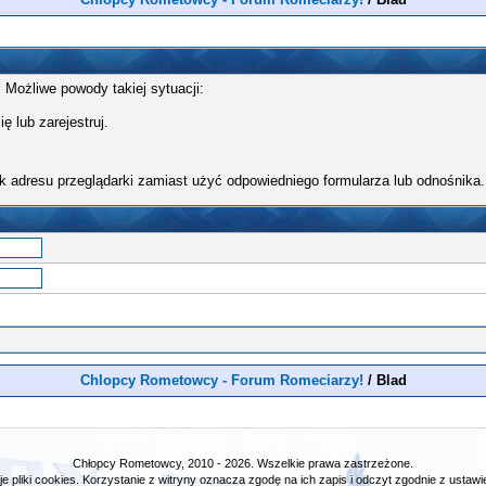
 Możliwe powody takiej sytuacji:
ę lub zarejestruj.
k adresu przeglądarki zamiast użyć odpowiedniego formularza lub odnośnika.
Chlopcy Rometowcy - Forum Romeciarzy!
/
Blad
Chłopcy Rometowcy, 2010 - 2026. Wszelkie prawa zastrzeżone.
e pliki cookies. Korzystanie z witryny oznacza zgodę na ich zapis i odczyt zgodnie z ustawie