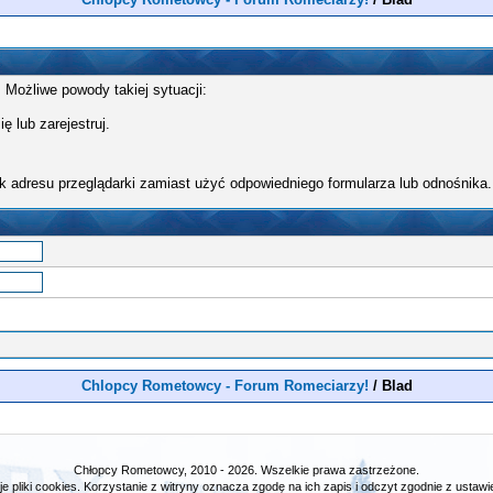
 Możliwe powody takiej sytuacji:
ę lub zarejestruj.
k adresu przeglądarki zamiast użyć odpowiedniego formularza lub odnośnika.
Chlopcy Rometowcy - Forum Romeciarzy!
/
Blad
Chłopcy Rometowcy, 2010 - 2026. Wszelkie prawa zastrzeżone.
e pliki cookies. Korzystanie z witryny oznacza zgodę na ich zapis i odczyt zgodnie z ustawie