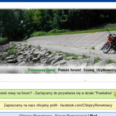
Forumowy Garaż
Pomóż forum!
Szukaj
Użytkownic
esteś nowy na forum? - Zachęcamy do przywitania się w dziale "Powitalnia"
Zapraszamy na nasz oficjalny profil - facebook.com/ChlopcyRometowcy
Chlopcy Rometowcy - Forum Romeciarzy!
/
Blad