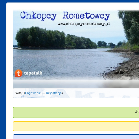
Witaj! (
Logowanie
—
Rejestracja
)
J