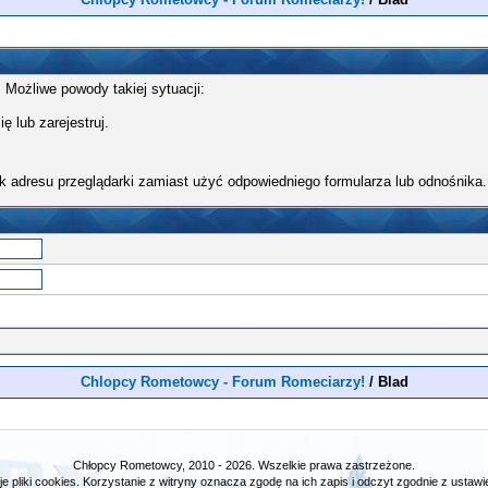
 Możliwe powody takiej sytuacji:
ę lub zarejestruj.
k adresu przeglądarki zamiast użyć odpowiedniego formularza lub odnośnika.
Chlopcy Rometowcy - Forum Romeciarzy!
/
Blad
Chłopcy Rometowcy, 2010 - 2026. Wszelkie prawa zastrzeżone.
e pliki cookies. Korzystanie z witryny oznacza zgodę na ich zapis i odczyt zgodnie z ustawie