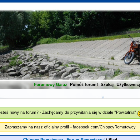
Forumowy Garaż
Pomóż forum!
Szukaj
Użytkownic
esteś nowy na forum? - Zachęcamy do przywitania się w dziale "Powitalnia"
Zapraszamy na nasz oficjalny profil - facebook.com/ChlopcyRometowcy
Chlopcy Rometowcy - Forum Romeciarzy!
/
Blad