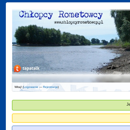
Witaj! (
Logowanie
—
Rejestracja
)
J