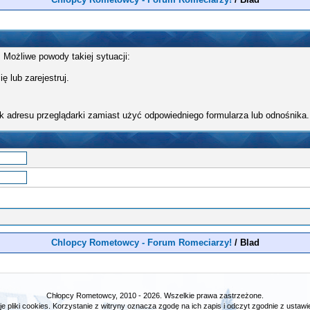
 Możliwe powody takiej sytuacji:
ę lub zarejestruj.
k adresu przeglądarki zamiast użyć odpowiedniego formularza lub odnośnika.
Chlopcy Rometowcy - Forum Romeciarzy!
/
Blad
Chłopcy Rometowcy, 2010 - 2026. Wszelkie prawa zastrzeżone.
e pliki cookies. Korzystanie z witryny oznacza zgodę na ich zapis i odczyt zgodnie z ustawie