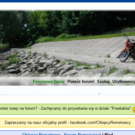
Forumowy Garaż
Pomóż forum!
Szukaj
Użytkownic
esteś nowy na forum? - Zachęcamy do przywitania się w dziale "Powitalnia"
Zapraszamy na nasz oficjalny profil - facebook.com/ChlopcyRometowcy
Chlopcy Rometowcy - Forum Romeciarzy!
/
Blad