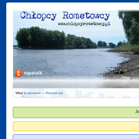
Witaj! (
Logowanie
—
Rejestracja
)
J