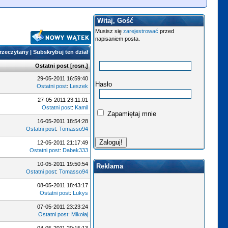
Witaj, Gość
Musisz się
zarejestrować
przed
napisaniem posta.
przeczytany
|
Subskrybuj ten dział
Ostatni post
[
rosn.
]
29-05-2011 16:59:40
Hasło
Ostatni post
:
Leszek
27-05-2011 23:11:01
Ostatni post
:
Kamil
Zapamiętaj mnie
16-05-2011 18:54:28
Ostatni post
:
Tomasso94
12-05-2011 21:17:49
Ostatni post
:
Dabek333
10-05-2011 19:50:54
Reklama
Ostatni post
:
Tomasso94
08-05-2011 18:43:17
Ostatni post
:
Lukys
07-05-2011 23:23:24
Ostatni post
:
Mikołaj