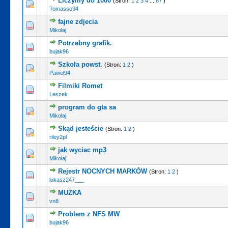
Liczymy do 1000
(Stron:
1
2
3
4
...
67
)
Tomasso94
fajne zdjecia
Mikołaj
Potrzebny grafik.
bujak96
Szkoła powst.
(Stron:
1
2
)
Paweł94
Filmiki Romet
Leszek
program do gta sa
Mikołaj
Skąd jesteście
(Stron:
1
2
)
riley2pl
jak wyciac mp3
Mikołaj
Rejestr NOCNYCH MARKÓW
(Stron:
1
2
)
lukasz247___
MUZKA
vn8
Problem z NFS MW
bujak96