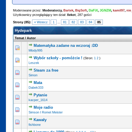
Moderowane przez:
Moderatorzy,
Bartek
,
BigSoft
,
DaFiX
,
JGNZM
,
kamil97
,
nie
Użytkownicy przeglądający ten dział:
Xekot
, 287 gości
Strony (85):
« Wstecz
1
...
81
82
83
84
85
Hydepark
Temat
/
Autor
Matematyka zadane na wczoraj :DD
Mlody995
Wybór szkoły - pomóżcie !
(Stron:
1
2
)
Leszek
Steam za free
Simon
Mata
Dabek333
Pytanie
kacper_1614
Moje radio
Simson I Romet Meister
Kawały
fishbone