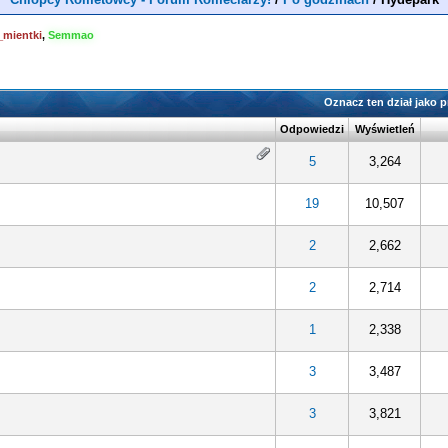
_mientki
,
Semmao
Oznacz ten dział jako 
Odpowiedzi
Wyświetleń
5
3,264
19
10,507
2
2,662
2
2,714
1
2,338
3
3,487
3
3,821