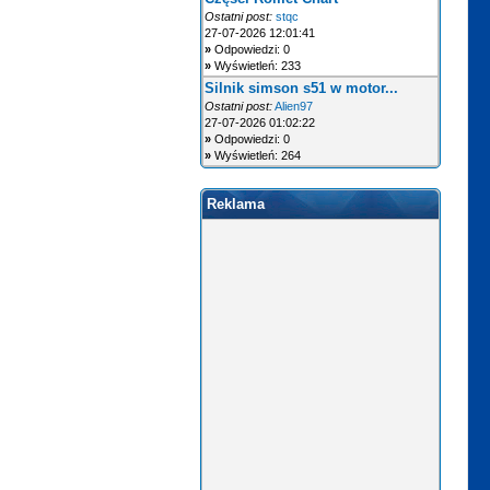
Ostatni post:
stqc
27-07-2026 12:01:41
»
Odpowiedzi: 0
»
Wyświetleń: 233
Silnik simson s51 w motor...
Ostatni post:
Alien97
27-07-2026 01:02:22
»
Odpowiedzi: 0
»
Wyświetleń: 264
Reklama