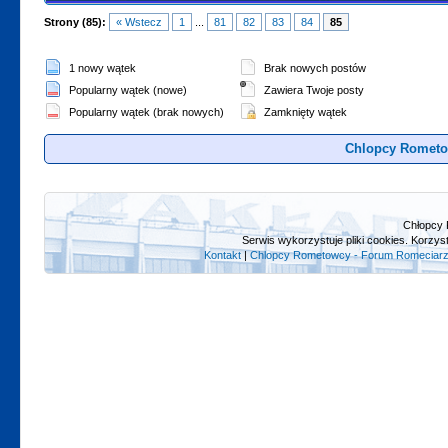
Strony (85):
« Wstecz
1
...
81
82
83
84
85
1 nowy wątek
Brak nowych postów
Popularny wątek (nowe)
Zawiera Twoje posty
Popularny wątek (brak nowych)
Zamknięty wątek
Chlopcy Rometo
Chłopcy 
Serwis wykorzystuje pliki cookies. Korzys
Kontakt
|
Chlopcy Rometowcy - Forum Romeciarz