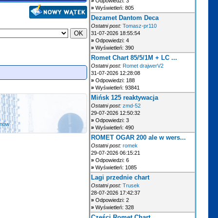
»
Odpowiedzi: 3
»
Wyświetleń: 805
Dezamet Dantom Deca
Ostatni post:
Tomasz-pr110
31-07-2026 18:55:54
»
Odpowiedzi: 4
»
Wyświetleń: 390
Romet Chart 85/5/1M + LC ...
Ostatni post:
Romet drajwerV2
31-07-2026 12:28:08
»
Odpowiedzi: 188
»
Wyświetleń: 93841
Mińsk 125 reaktywacja
Ostatni post:
zmd-52
29-07-2026 12:50:32
»
Odpowiedzi: 3
anów
»
Wyświetleń: 490
ROMET OGAR 200 ale w wers...
Ostatni post:
romek
29-07-2026 06:15:21
»
Odpowiedzi: 6
»
Wyświetleń: 1085
Lagi przednie chart
Ostatni post:
Trusek
28-07-2026 17:42:37
»
Odpowiedzi: 2
»
Wyświetleń: 328
Części Romet Chart