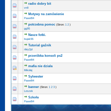
radio dobry bit
vn8
Motywy na zamówienie
Paweł94
potrzebna pomoc
(Stron:
1
2
)
gg95
Nasze fotki.
bujak96
Tutorial gaźnik
riley2pl
przeróbka konsoli ps2
Paweł94
mafia nie dziala
Mikołaj
Sylwester
Paweł94
banner
(Stron:
1
2
3
)
Leszek
Szkoła
Paweł94