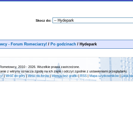
Skocz do:
wcy - Forum Romeciarzy!
/
Po godzinach
/
Hydepark
Rometowcy, 2010 - 2026. Wszelkie prawa zastrzeżone.
tanie z witryny oznacza zgodę na ich zapis i odczyt zgodnie z ustawieniami przeglądarki.
y!
|
Wróć do góry
|
Wróć do forów
|
Wersja bez grafiki
|
RSS
|
Mapa użytkowników
|
Lista b