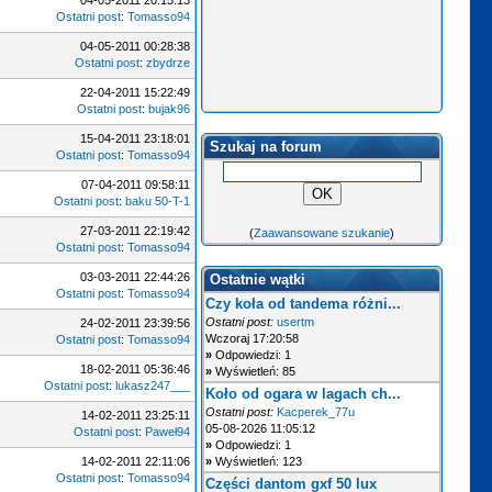
04-05-2011 20:15:13
Ostatni post
:
Tomasso94
04-05-2011 00:28:38
Ostatni post
:
zbydrze
22-04-2011 15:22:49
Ostatni post
:
bujak96
15-04-2011 23:18:01
Szukaj na forum
Ostatni post
:
Tomasso94
07-04-2011 09:58:11
Ostatni post
:
baku 50-T-1
27-03-2011 22:19:42
(
Zaawansowane szukanie
)
Ostatni post
:
Tomasso94
03-03-2011 22:44:26
Ostatnie wątki
Ostatni post
:
Tomasso94
Czy koła od tandema różni...
Ostatni post:
usertm
24-02-2011 23:39:56
Wczoraj 17:20:58
Ostatni post
:
Tomasso94
»
Odpowiedzi: 1
18-02-2011 05:36:46
»
Wyświetleń: 85
Ostatni post
:
lukasz247___
Koło od ogara w lagach ch...
Ostatni post:
Kacperek_77u
14-02-2011 23:25:11
05-08-2026 11:05:12
Ostatni post
:
Paweł94
»
Odpowiedzi: 1
14-02-2011 22:11:06
»
Wyświetleń: 123
Ostatni post
:
Tomasso94
Części dantom gxf 50 lux