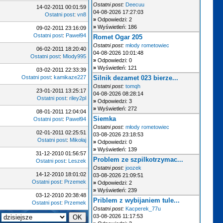
Ostatni post:
Deecuu
14-02-2011 00:01:59
04-08-2026 17:27:03
Ostatni post
:
vn8
»
Odpowiedzi: 2
»
Wyświetleń: 186
09-02-2011 23:16:09
Ostatni post
:
Paweł94
Romet Ogar 205
Ostatni post:
młody rometowiec
06-02-2011 18:20:40
04-08-2026 10:01:48
Ostatni post
:
Mlody995
»
Odpowiedzi: 0
»
Wyświetleń: 121
03-02-2011 22:33:39
Ostatni post
:
kamikaze227
Silnik dezamet 023 bierze...
Ostatni post:
tomqh
23-01-2011 13:25:17
04-08-2026 08:28:14
Ostatni post
:
riley2pl
»
Odpowiedzi: 3
»
Wyświetleń: 272
08-01-2011 12:04:04
Siemka
Ostatni post
:
Paweł94
Ostatni post:
młody rometowiec
02-01-2011 02:25:51
03-08-2026 23:18:53
Ostatni post
:
Mikołaj
»
Odpowiedzi: 0
»
Wyświetleń: 139
31-12-2010 01:56:57
Problem ze szpilkotrzymac...
Ostatni post
:
Leszek
Ostatni post:
joozek
14-12-2010 18:01:02
03-08-2026 21:09:51
Ostatni post
:
Przemek
»
Odpowiedzi: 2
»
Wyświetleń: 239
03-12-2010 20:38:48
Priblem z wybijaniem tule...
Ostatni post
:
Przemek
Ostatni post:
Kacperek_77u
03-08-2026 11:17:53