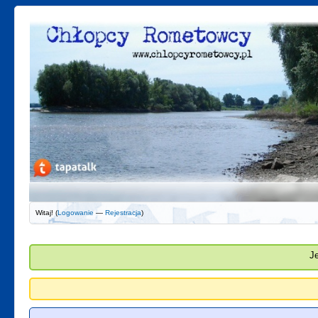
Witaj! (
Logowanie
—
Rejestracja
)
J