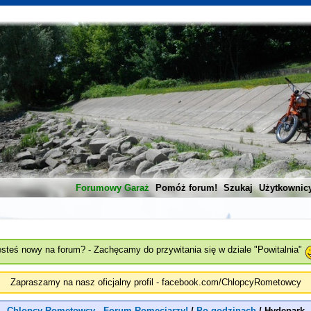
Forumowy Garaż
Pomóż forum!
Szukaj
Użytkownic
esteś nowy na forum? - Zachęcamy do przywitania się w dziale "Powitalnia"
Zapraszamy na nasz oficjalny profil - facebook.com/ChlopcyRometowcy
Chlopcy Rometowcy - Forum Romeciarzy!
/
Po godzinach
/
Hydepark