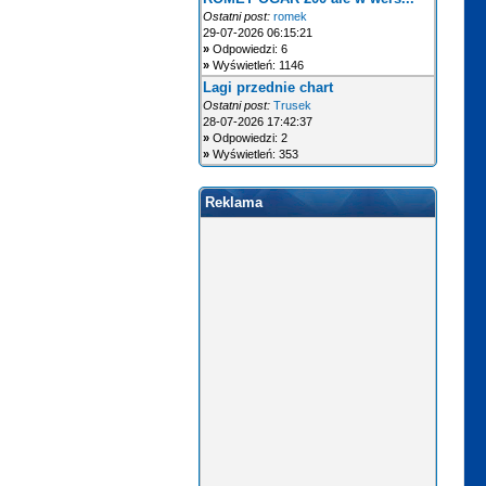
Ostatni post:
romek
29-07-2026 06:15:21
»
Odpowiedzi: 6
»
Wyświetleń: 1146
Lagi przednie chart
Ostatni post:
Trusek
28-07-2026 17:42:37
»
Odpowiedzi: 2
»
Wyświetleń: 353
Reklama