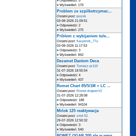
»
Odpowiedzi: 0
»
Wyświetleń: 170
Problem ze szpilkotrzymac...
Ostatni post:
joozek
03-08-2026 21:09:51
»
Odpowiedzi: 2
»
Wyświetleń: 275
Priblem z wybijaniem tule...
Ostatni post:
Kacperek_77u
03-08-2026 11:17:53
»
Odpowiedzi: 3
»
Wyświetleń: 842
Dezamet Dantom Deca
Ostatni post:
Tomasz-pr110
31-07-2026 18:55:54
»
Odpowiedzi: 4
»
Wyświetleń: 437
Romet Chart 85/5/1M + LC ...
Ostatni post:
Romet drajwerV2
31-07-2026 12:28:08
»
Odpowiedzi: 188
»
Wyświetleń: 94104
Mińsk 125 reaktywacja
Ostatni post:
zmd-52
29-07-2026 12:50:32
»
Odpowiedzi: 3
»
Wyświetleń: 540
ROMET OGAR 200 ale w wers...