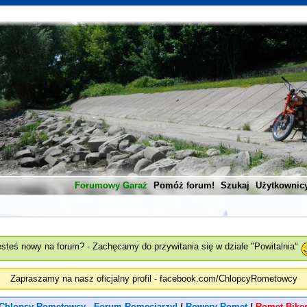
Forumowy Garaż
Pomóż forum!
Szukaj
Użytkownic
esteś nowy na forum? - Zachęcamy do przywitania się w dziale "Powitalnia"
Zapraszamy na nasz oficjalny profil - facebook.com/ChlopcyRometowcy
Chlopcy Rometowcy - Forum Romeciarzy!
/
Rowery Romet
/
Romet Bike