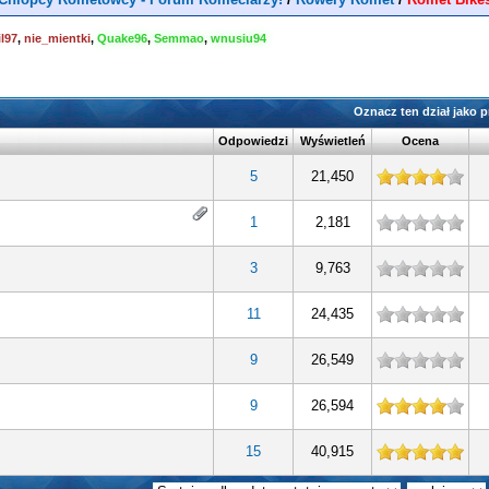
l97
,
nie_mientki
,
Quake96
,
Semmao
,
wnusiu94
Oznacz ten dział jako 
Odpowiedzi
Wyświetleń
Ocena
ek
5
21,450
1
2,181
3
9,763
11
24,435
9
26,549
ek
9
26,594
ek
15
40,915