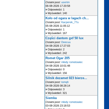
Ostatni post:
usertm
06-08-2026 17:20:58
»
Odpowiedzi: 1
»
Wyświetleń: 140
Koło od ogara w lagach ch...
Ostatni post:
Kacperek_77u
05-08-2026 11:05:12
»
Odpowiedzi: 1
»
Wyświetleń: 167
Części dantom gxf 50 lux
Ostatni post:
Deecuu
04-08-2026 17:27:03
»
Odpowiedzi: 2
»
Wyświetleń: 242
Romet Ogar 205
Ostatni post:
młody rometowiec
04-08-2026 10:01:48
»
Odpowiedzi: 0
»
Wyświetleń: 156
Silnik dezamet 023 bierze...
Ostatni post:
tomqh
04-08-2026 08:28:14
»
Odpowiedzi: 3
»
Wyświetleń: 321
Siemka
Ostatni post:
młody rometowiec
03-08-2026 23:18:53