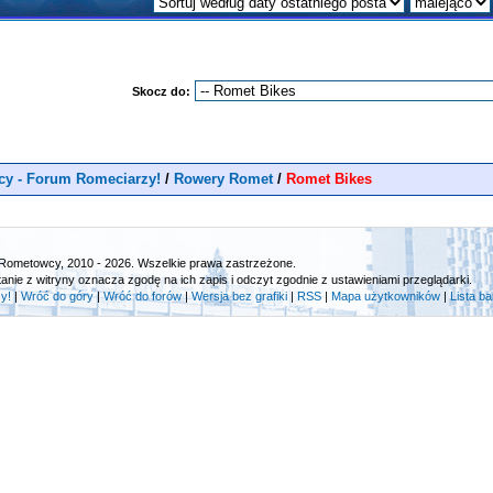
Skocz do:
y - Forum Romeciarzy!
/
Rowery Romet
/
Romet Bikes
Rometowcy, 2010 - 2026. Wszelkie prawa zastrzeżone.
tanie z witryny oznacza zgodę na ich zapis i odczyt zgodnie z ustawieniami przeglądarki.
y!
|
Wróć do góry
|
Wróć do forów
|
Wersja bez grafiki
|
RSS
|
Mapa użytkowników
|
Lista b