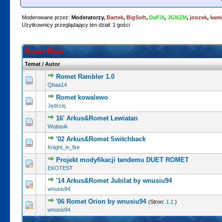
Moderowane przez:
Moderatorzy,
Bartek
,
BigSoft
,
DaFiX
,
JGNZM
,
joozek
,
kami
Użytkownicy przeglądający ten dział: 1 gości
Romet Bikes
Temat
/
Autor
Romet Rambler 1.0
3 głosów - średnia ocena: 3.67 na 5 gwiazd
1
2
3
4
5
Qbaa14
Romet kowalewo
0 głosów - średnia ocena: 0 na 5 gwiazdek
1
2
3
4
5
Jędrzej
16' Arkus&Romet Lewiatan
0 głosów - średnia ocena: 0 na 5 gwiazdek
1
2
3
4
5
Wojtasik
'02 Arkus&Romet Switchback
0 głosów - średnia ocena: 0 na 5 gwiazdek
1
2
3
4
5
Knight_in_fire
Projekt modyfikacji tandemu DUET ROMET
0 głosów - średnia ocena: 0 na 5 gwiazdek
1
2
3
4
5
EKOTEST
'14 Arkus&Romet Jubilat by wnusiu94
3 głosów - średnia ocena: 3.67 na 5 gwiazd
1
2
3
4
5
wnusiu94
'06 Romet Orion by wnusiu94
(Stron:
1
2
)
2 głosów - średnia ocena: 5 na 5 gwiazd
1
2
3
4
5
wnusiu94