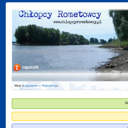
Witaj! (
Logowanie
—
Rejestracja
)
J