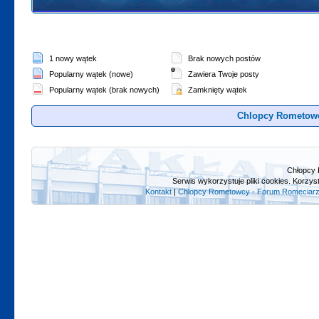
1 nowy wątek
Brak nowych postów
Popularny wątek (nowe)
Zawiera Twoje posty
Popularny wątek (brak nowych)
Zamknięty wątek
Chlopcy Rometowc
Chłopcy 
Serwis wykorzystuje pliki cookies. Korzys
Kontakt
|
Chlopcy Rometowcy - Forum Romeciarz