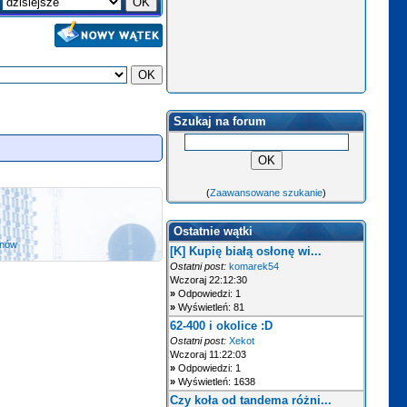
Szukaj na forum
(
Zaawansowane szukanie
)
Ostatnie wątki
anów
[K] Kupię białą osłonę wi...
Ostatni post:
komarek54
Wczoraj 22:12:30
»
Odpowiedzi: 1
»
Wyświetleń: 81
62-400 i okolice :D
Ostatni post:
Xekot
Wczoraj 11:22:03
»
Odpowiedzi: 1
»
Wyświetleń: 1638
Czy koła od tandema różni...