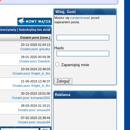
Witaj, Gość
Musisz się
zarejestrować
przed
napisaniem posta.
przeczytany
|
Subskrybuj ten dział
Ostatni post
[
rosn.
]
20-12-2025 01:04:13
Hasło
Ostatni post
:
grissley
28-01-2025 00:59:38
Ostatni post
:
Dawdzio
Zapamiętaj mnie
10-04-2024 22:48:03
Ostatni post
:
Knight_in_fire
21-06-2019 12:46:37
Ostatni post
:
Knight_in_fire
30-10-2015 16:51:00
Reklama
Ostatni post
:
komarek2002
28-03-2015 01:19:21
Ostatni post
:
wnusiu94
07-02-2015 22:38:44
Ostatni post
:
wnusiu94