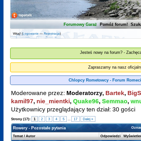
Forumowy Garaż
Pomóż forum!
Szuk
Witaj! (
Logowanie
—
Rejestracja
)
Jesteś nowy na forum? - Zachęca
Zapraszamy na nasz oficjal
Chlopcy Rometowcy - Forum Romeci
Moderowane przez:
Moderatorzy,
Bartek
,
BigS
kamil97
,
nie_mientki
,
Quake96
,
Semmao
,
wn
Użytkownicy przeglądający ten dział: 30 gości
Strony (17):
1
2
3
4
5
...
17
Dalej »
Rowery - Pozostałe pytania
Oznac
Temat
/
Autor
Odpowiedzi
Wyświetle