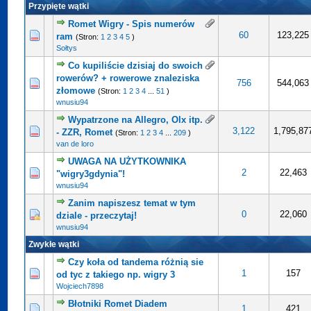
Przypięte wątki
Romet Wigry - Spis numerów
ena: 4 na 5 gwiazdek
5
60
123,225
ram
(Stron:
1
2
3
4
5
)
Sołtys
Co kupiliście dzisiaj do swoich
rowerów? + rowerowe znaleziska
cena: 5 na 5 gwiazdek
5
756
544,063
złomowe
(Stron:
1
2
3
4
...
51
)
wnusiu94
Wypatrzone na Allegro, Olx itp.
a: 3.89 na 5 gwiazdek
5
3,122
1,795,87
- ZZR, Romet
(Stron:
1
2
3
4
...
209
)
van de loro
UWAGA NA UŻYTKOWNIKA
0 na 5 gwiazdek
5
2
22,463
"wigry3gdynia"!
wnusiu94
Zanim napiszesz temat w tym
a: 3.67 na 5 gwiazdek
5
0
22,060
dziale - przeczytaj!
wnusiu94
Zwykłe wątki
Czy koła od tandema różnią sie
0 na 5 gwiazdek
5
1
157
od tyc z takiego np. wigry 3
Wojciech7898
Błotniki Romet Diadem
0 na 5 gwiazdek
5
1
421