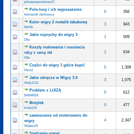
johnatanpaniniman27
Polo-luxy i ich wyposażenie.
0 na 5 gwiazdek
5
0
356
Kierownik złomowca
Kolor wigry 2 metalik tabakowy
0 na 5 gwiazdek
5
3
943
Merfix
Jakie szprychy do wigry 3
0 na 5 gwiazdek
5
1
509
Ditu
Koszty malowania i usuniecia
0 na 5 gwiazdek
5
2
634
rdzy z ramy itd
Ditu
Części do wigry 3 gdzie kupić
0 na 5 gwiazdek
5
5
1,309
Piesel
Jakie obręcze w Wigry 3.0
cena: 5 na 5 gwiazdek
5
3
1,075
Andy1211
Problem z LUIZĄ
0 na 5 gwiazdek
5
0
612
BAVAREK
Motylek
0 na 5 gwiazdek
5
0
477
krisb120
zawieszenie od motoroweru do
0 na 5 gwiazdek
5
4
2,347
wigry
Wojtas29
Siedzenia romet