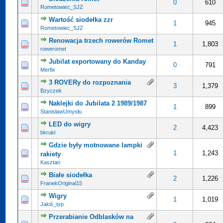
0 na 5 gwiazdek
5
0
610
Rometowiec_SJZ
Wartość siodełka zzr
0 na 5 gwiazdek
5
1
945
Rometowiec_SJZ
Renowacja trzech rowerów Romet
0 na 5 gwiazdek
5
1
1,803
roweromet
Jubilat exportowany do Kanday
0 na 5 gwiazdek
5
0
791
Merfix
3 ROVERy do rozpoznania
0 na 5 gwiazdek
5
3
1,379
Bzyczek
Naklejki do Jubilata 2 1989/1987
0 na 5 gwiazdek
5
1
899
StanisławUmysłu
LED do wigry
0 na 5 gwiazdek
5
2
4,423
bkrukl
Gdzie były motnowane lampki
0 na 5 gwiazdek
5
1
1,243
rakiety
Kasztan
Białe siodełka
0 na 5 gwiazdek
5
2
1,226
FranekOriginal15
Wigry
0 na 5 gwiazdek
5
1
1,019
Jakiś_typ
Przerabianie Odblasków na