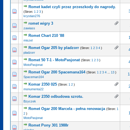
Romet kadet czyli przez przeszkody do nagrody.
(Stron:
1
2
3
)
krystian276
romet wigry 3
zawiass
Romet Chart 210 '88
miszel
Romet Ogar 205 by pladzorr
(Stron:
1
2
3
4
)
pladzorr
Romet 50 T-1 - MotoPasjonat
(Stron:
1
2
3
)
MotoPasjonat
Romet Ogar 200 Spacemana164
(Stron:
1
2
3
4
...
13
)
1
Spaceman164
Komar 2350 025
(Stron:
1
2
)
monumenta22
Komar 2350 odbudowa szrotu.
Bzyczek
Romet Ogar 200 Marcela - pełna renowacja
(Stron:
1
2
)
MotoPasjonat
Romet Pony 301 1988r