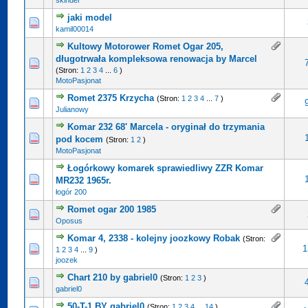
skinder
jaki model
kamil00014
Kultowy Motorower Romet Ogar 205,
długotrwała kompleksowa renowacja by Marcel
(Stron:
1
2
3
4
...
6
)
MotoPasjonat
Romet 2375 Krzycha
(Stron:
1
2
3
4
...
7
)
Julianowy
Komar 232 68' Marcela - oryginał do trzymania
pod kocem
(Stron:
1
2
)
MotoPasjonat
Łogórkowy komarek sprawiedliwy ZZR Komar
MR232 1965r.
łogór 200
Romet ogar 200 1985
Oposus
Komar 4, 2338 - kolejny joozkowy Robak
(Stron:
1
1
2
3
4
...
9
)
joozek
Chart 210 by gabriel0
(Stron:
1
2
3
)
gabriel0
50-T-1 BY gabriel0
(Stron:
1
2
3
4
...
14
)