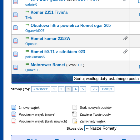
1
gabriel0
Komar 2351 Tivis’a
Tivis
Obudowa filtra powietrza Romet ogar 205
Ogarwiki007
Romet komar 2352W
Oposus
Romet 50-T1 z silnikiem 023
polskiursus5
Motorower Romet
(Stron:
1
2
)
Quake96
Strony (75):
« Wstecz
1
2
3
4
5
...
75
Dalej »
1 nowy wątek
Brak nowych postów
Popularny wątek (nowe)
Zawiera Twoje posty
Popularny wątek (brak nowych)
Zamknięty wątek
Skocz do: