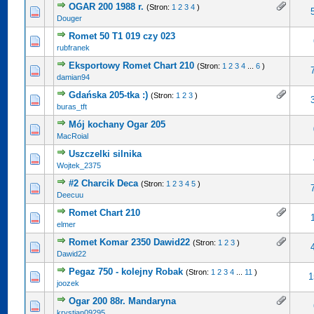
OGAR 200 1988 r.
(Stron:
1
2
3
4
)
Douger
Romet 50 T1 019 czy 023
rubfranek
Eksportowy Romet Chart 210
(Stron:
1
2
3
4
...
6
)
damian94
Gdańska 205-tka :)
(Stron:
1
2
3
)
buras_tft
Mój kochany Ogar 205
MacRoial
Uszczelki silnika
Wojtek_2375
#2 Charcik Deca
(Stron:
1
2
3
4
5
)
Deecuu
Romet Chart 210
elmer
Romet Komar 2350 Dawid22
(Stron:
1
2
3
)
Dawid22
Pegaz 750 - kolejny Robak
(Stron:
1
2
3
4
...
11
)
1
joozek
Ogar 200 88r. Mandaryna
krystian09295