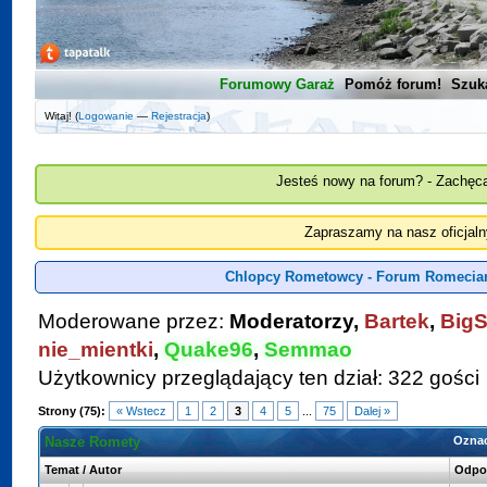
Forumowy Garaż
Pomóż forum!
Szuk
Witaj! (
Logowanie
—
Rejestracja
)
Jesteś nowy na forum? - Zachęca
Zapraszamy na nasz oficjal
Chlopcy Rometowcy - Forum Romeciar
Moderowane przez:
Moderatorzy,
Bartek
,
BigS
nie_mientki
,
Quake96
,
Semmao
Użytkownicy przeglądający ten dział: 322 gości
Strony (75):
« Wstecz
1
2
3
4
5
...
75
Dalej »
Nasze Romety
Oznac
Temat
/
Autor
Odpo