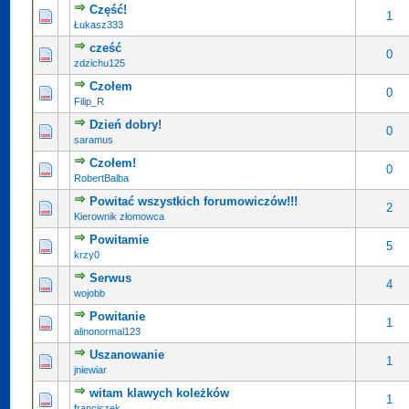
Część!
1
Łukasz333
cześć
0
zdzichu125
Czołem
0
Filip_R
Dzień dobry!
0
saramus
Czołem!
0
RobertBalba
Powitać wszystkich forumowiczów!!!
2
Kierownik złomowca
Powitamie
5
krzy0
Serwus
4
wojobb
Powitanie
1
alinonormal123
Uszanowanie
1
jniewiar
witam klawych koleżków
1
franciszek