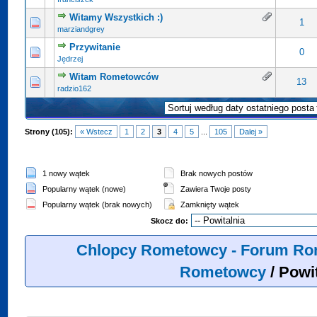
Witamy Wszystkich :)
1
marziandgrey
Przywitanie
0
Jędrzej
Witam Rometowców
13
radzio162
Strony (105):
« Wstecz
1
2
3
4
5
...
105
Dalej »
1 nowy wątek
Brak nowych postów
Popularny wątek (nowe)
Zawiera Twoje posty
Popularny wątek (brak nowych)
Zamknięty wątek
Skocz do:
Chlopcy Rometowcy - Forum Ro
Rometowcy
/
Powit