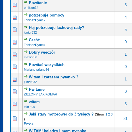
Powitanie
3
emilson14
potrzebuje pomocy
4
TobiaszDymek
Hej potrzebuje fachowej rady?
5
junior532
Cześć
0
TobiaszDymek
Dobry wieczór
1
maxior30
Powitać wszystkich
0
MarianoItaliano84
Witam i zarazem pytanko ?
1
junior532
Pwitanie
0
ZIELONY JAK KOMAR
witam
3
mic kus
Jaki stary motorower do 3 tysięcy ?
(Stron:
1
2
3
31
)
Frytka
WITAM! koledzy i mam pytanko