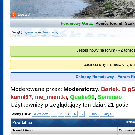
Forumowy Garaż
Pomóż forum!
Szuk
Witaj! (
Logowanie
—
Rejestracja
)
Jesteś nowy na forum? - Zachęca
Zapraszamy na nasz oficjal
Chlopcy Rometowcy - Forum R
Moderowane przez:
Moderatorzy,
Bartek
,
BigS
kamil97
,
nie_mientki
,
Quake96
,
Semmao
Użytkownicy przeglądający ten dział: 21 gości
Strony (105):
« Wstecz
1
2
3
4
5
...
105
Dalej »
Powitalnia
Oznac
Temat
/
Autor
Odpowied