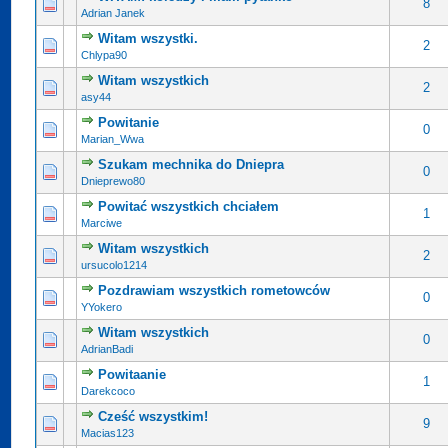
8
Adrian Janek
Witam wszystki.
2
Chlypa90
Witam wszystkich
2
asy44
Powitanie
0
Marian_Wwa
Szukam mechnika do Dniepra
0
Dnieprewo80
Powitać wszystkich chciałem
1
Marciwe
Witam wszystkich
2
ursucolo1214
Pozdrawiam wszystkich rometowców
0
YYokero
Witam wszystkich
0
AdrianBadi
Powitaanie
1
Darekcoco
Cześć wszystkim!
9
Macias123